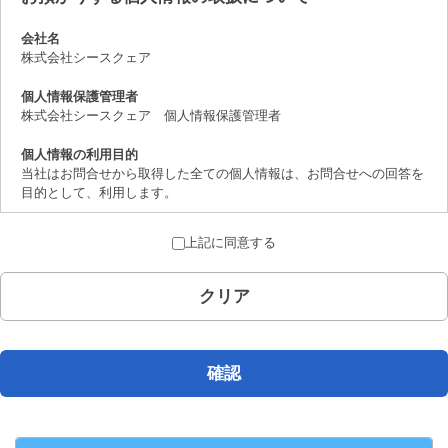
会社名
株式会社シースクェア
個人情報保護管理者
株式会社シースクェア 個人情報保護管理者
個人情報の利用目的
当社はお問合せから取得した全ての個人情報は、お問合せへの回答を
目的として、利用します。
個人情報の第三者提供について
上記に同意する
取得した個人情報は、法律上許されている場合を除き、ご本人の了解
を得ることなく第三者に提供することはありません。
クリア
個人情報の取扱いの委託について
お問合せから取得した個人情報は委託することがありません。
開示対象個人情報の開示等および問合せ窓口について
確認
ご本人からの求めにより、当社が保有する開示対象個人情報の、利用
目的の通知、開示、内容の訂正、追加または削除、 利用の停止、消
去および第三者への提供の停止（「開示等」といいます。）に応じま
す。