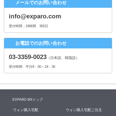
メールでのお問い合わせ
株式会社シースクェア 個人情報お問合せ窓口
〒160-0023 東京都新宿区西新宿６丁目１２−１ パークウェストビ
info@exparo.com
ル１３階
Eメール：info@c-square.co.jp
受付時間：24時間 365日
（受付時間は、平日9時～17時30分 但し、年末年始、夏季休暇は除き
ます。）
お電話でのお問い合わせ
個人情報を入力するにあたっての注意事項
氏名、連絡先など個人情報をご記入いただけない場合、お問合せへの
03-3359-0023
（日本語、韓国語）
回答ができない場合がございます。
受付時間：平日9：00～18：30
本人が容易に認識できない方法による個人情報の取得
クッキーやWebビーコン等を用いるなどして、本人が容易に認識でき
ない方法による個人情報の取得は行っておりません。
EXPARO MXトップ
ウォン購入宅配
ウォン購入宅配ご注文