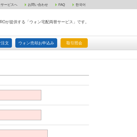
金サービスへ
お問い合わせ
FAQ
한국어
入宅配ご注文
ウォン売却お申込み
取引照会
XPAROが提供する「ウォン宅配両替サービス」です。
ご注文
ウォン売却お申込み
取引照会