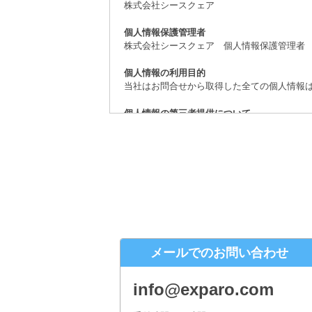
株式会社シースクェア
個人情報保護管理者
株式会社シースクェア 個人情報保護管理者
個人情報の利用目的
当社はお問合せから取得した全ての個人情報
個人情報の第三者提供について
取得した個人情報は、法律上許されている場
個人情報の取扱いの委託について
お問合せから取得した個人情報は委託するこ
開示対象個人情報の開示等および問合せ窓口
ご本人からの求めにより、当社が保有する開
（「開示等」といいます。）に応じます。
株式会社シースクェア 個人情報お問合せ窓
メールでのお問い合わせ
〒160-0023 東京都新宿区西新宿６丁目１
Eメール：info@c-square.co.jp
info@exparo.com
（受付時間は、平日9時～17時30分 但し、