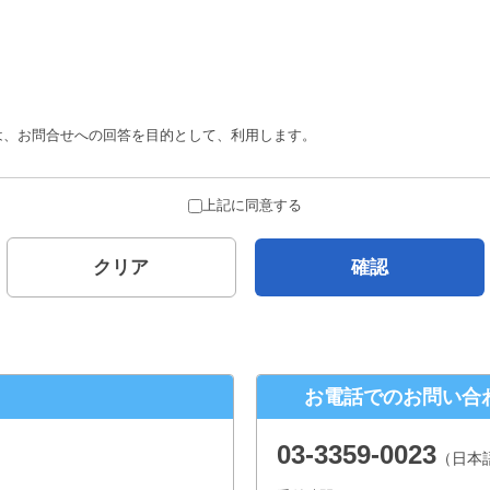
は、お問合せへの回答を目的として、利用します。
合を除き、ご本人の了解を得ることなく第三者に提供することはありません。
上記に同意する
とがありません。
クリア
確認
について
示対象個人情報の、利用目的の通知、開示、内容の訂正、追加または削除、 
口
お電話でのお問い合
２−１ パークウェストビル１３階
03-3359-0023
（日本
年末年始、夏季休暇は除きます。）