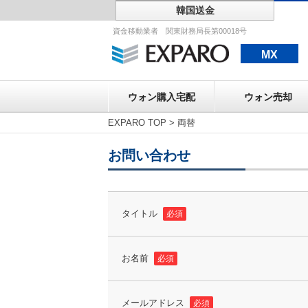
韓国送金
ウォン購入宅配
資金移動業者 関東財務局長第00018号
MX
ウォン購入宅配
ウォン売却
EXPARO TOP
>
両替
お問い合わせ
タイトル
必須
お名前
必須
メールアドレス
必須