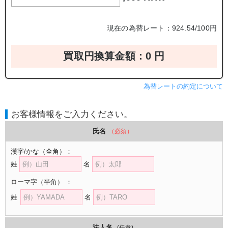
現在の為替レート：924.54/100円
買取円換算金額：
0
円
為替レートの約定について
お客様情報をご入力ください。
氏名
（必須）
漢字/かな
（全角）
：
姓
名
ローマ字
（半角）
：
姓
名
法人名
(任意)