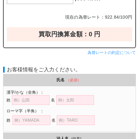
現在の為替レート：922.84/100円
買取円換算金額：
0
円
為替レートの約定について
お客様情報をご入力ください。
氏名
（必須）
漢字/かな
（全角）
：
姓
名
ローマ字
（半角）
：
姓
名
法人名
(任意)