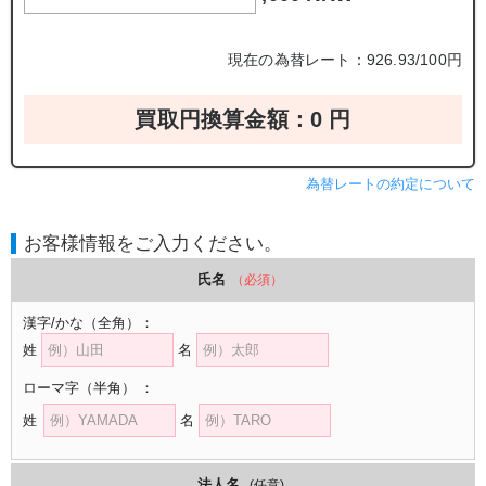
現在の為替レート：926.93/100円
買取円換算金額：
0
円
為替レートの約定について
お客様情報をご入力ください。
氏名
（必須）
漢字/かな
（全角）
：
姓
名
ローマ字
（半角）
：
姓
名
法人名
(任意)