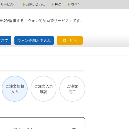
金サービスへ
お問い合わせ
FAQ
한국어
入宅配ご注文
ウォン売却お申込み
取引照会
XPAROが提供する「ウォン宅配両替サービス」です。
ご注文
ウォン売却お申込み
取引照会
ご注文情報
ご注文入力
ご注文
入力
確認
完了