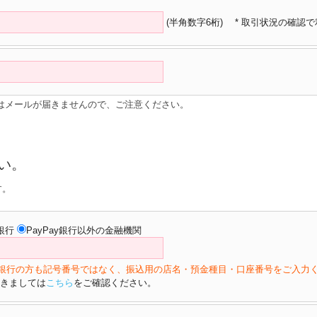
(半角数字6桁)
* 取引状況の確認
はメールが届きませんので、ご注意ください。
い。
す。
y銀行
PayPay銀行以外の金融機関
ょ銀行の方も記号番号ではなく、振込用の店名・預金種目・口座番号をご入力
きましては
こちら
をご確認ください。