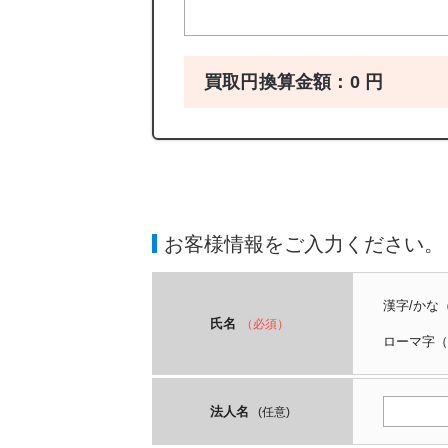
買取円換算金額：
0
円
お客様情報をご入力ください。
漢字/かな
氏名
（必須）
ローマ字
（
法人名
(任意)