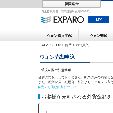
韓国送金
ウォン購入宅配
資金移動業者 関東財務局長第00018号
MX
ウォン購入宅配
ウォン売却
EXPARO TOP
>
両替
>
両替買取
ウォン売却申込
ご注文の際の注意事項
硬貨の買取はしておりません。紙幣のみの両替と
また、硬貨が届いた場合、弊社よりユニセフへ寄
▶売却可能な紙幣について
お客様が売却される外貨金額を