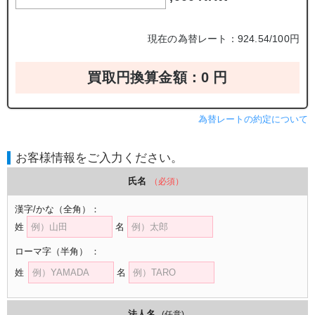
現在の為替レート：924.54/100円
買取円換算金額：
0
円
為替レートの約定について
お客様情報をご入力ください。
氏名
（必須）
漢字/かな
（全角）
：
姓
名
ローマ字
（半角）
：
姓
名
法人名
(任意)