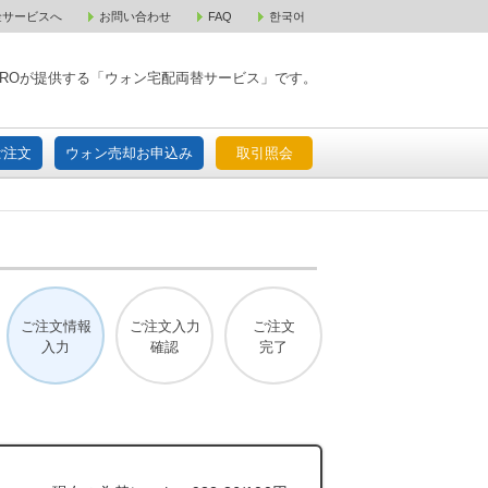
金サービスへ
お問い合わせ
FAQ
한국어
入宅配ご注文
ウォン売却お申込み
取引照会
XPAROが提供する「ウォン宅配両替サービス」です。
ご注文
ウォン売却お申込み
取引照会
ご注文情報
ご注文入力
ご注文
入力
確認
完了