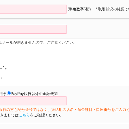
(半角数字6桁)
* 取引状況の確認
はメールが届きませんので、ご注意ください。
い。
す。
y銀行
PayPay銀行以外の金融機関
ょ銀行の方も記号番号ではなく、振込用の店名・預金種目・口座番号をご入力
きましては
こちら
をご確認ください。