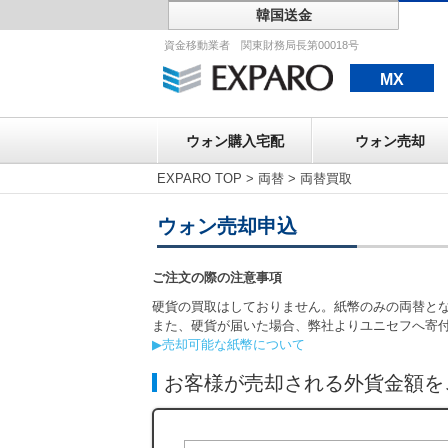
韓国送金
ウォン購入宅配
資金移動業者 関東財務局長第00018号
MX
ウォン購入宅配
ウォン売却
EXPARO TOP
>
両替
>
両替買取
ウォン売却申込
ご注文の際の注意事項
硬貨の買取はしておりません。紙幣のみの両替と
また、硬貨が届いた場合、弊社よりユニセフへ寄
▶売却可能な紙幣について
お客様が売却される外貨金額を