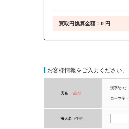
買取円換算金額：
0
円
お客様情報をご入力ください。
漢字/かな
氏名
（必須）
ローマ字
（
法人名
(任意)