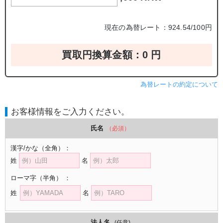
現在の為替レート：924.54/100円
買取円換算金額：
0
円
為替レートの約定について
お客様情報をご入力ください。
氏名
（必須）
漢字/かな
（全角）
：
姓
名
ローマ字
（半角）
：
姓
名
法人名
(任意)