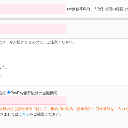
(半角数字6桁)
* 取引状況の確認
はメールが届きませんので、ご注意ください。
い。
す。
y銀行
PayPay銀行以外の金融機関
ょ銀行の方も記号番号ではなく、振込用の店名・預金種目・口座番号をご入力
きましては
こちら
をご確認ください。