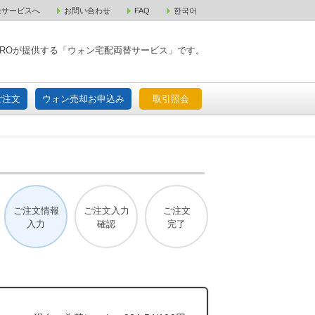
金サービスへ
お問い合わせ
FAQ
한국어
入宅配ご注文
ウォン売却お申込み
取引照会
XPAROが提供する「ウォン宅配両替サービス」です。
ご注文
ウォン売却お申込み
取引照会
ご注文情報
ご注文入力
ご注文
入力
確認
完了