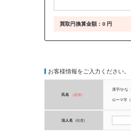
買取円換算金額：
0
円
お客様情報をご入力ください。
漢字/かな
氏名
（必須）
ローマ字
（
法人名
(任意)