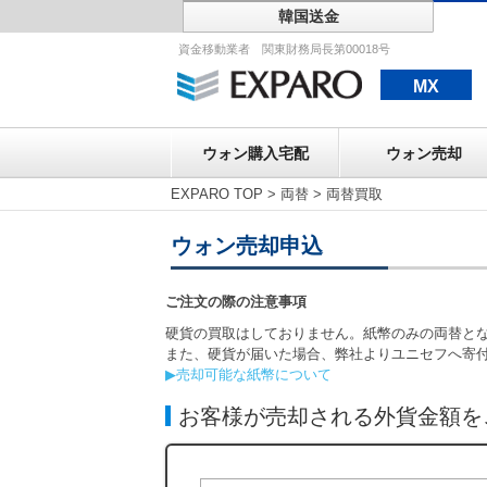
韓国送金
ウォン購入宅配
資金移動業者 関東財務局長第00018号
MX
ウォン購入宅配
ウォン売却
EXPARO TOP
>
両替
>
両替買取
ウォン売却申込
ご注文の際の注意事項
硬貨の買取はしておりません。紙幣のみの両替と
また、硬貨が届いた場合、弊社よりユニセフへ寄
▶売却可能な紙幣について
お客様が売却される外貨金額を