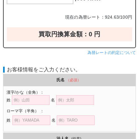
現在の為替レート：924.63/100円
買取円換算金額：
0
円
為替レートの約定について
お客様情報をご入力ください。
氏名
（必須）
漢字/かな
（全角）
：
姓
名
ローマ字
（半角）
：
姓
名
法人名
(任意)