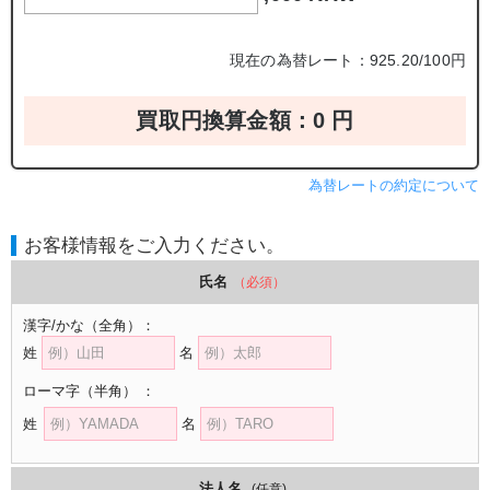
現在の為替レート：925.20/100円
買取円換算金額：
0
円
為替レートの約定について
お客様情報をご入力ください。
氏名
（必須）
漢字/かな
（全角）
：
姓
名
ローマ字
（半角）
：
姓
名
法人名
(任意)