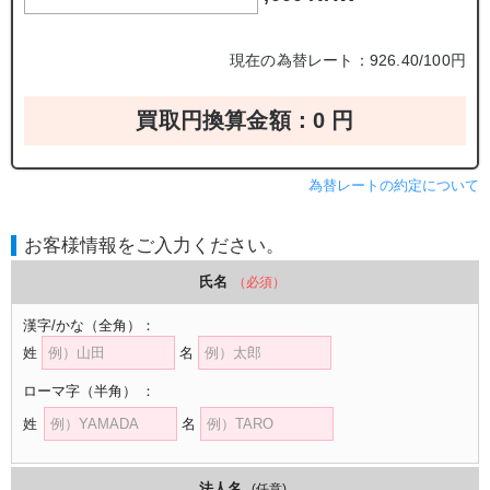
現在の為替レート：926.40/100円
買取円換算金額：
0
円
為替レートの約定について
お客様情報をご入力ください。
氏名
（必須）
漢字/かな
（全角）
：
姓
名
ローマ字
（半角）
：
姓
名
法人名
(任意)