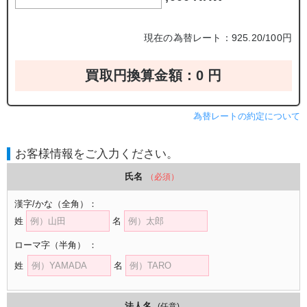
現在の為替レート：925.20/100円
買取円換算金額：
0
円
為替レートの約定について
お客様情報をご入力ください。
氏名
（必須）
漢字/かな
（全角）
：
姓
名
ローマ字
（半角）
：
姓
名
法人名
(任意)