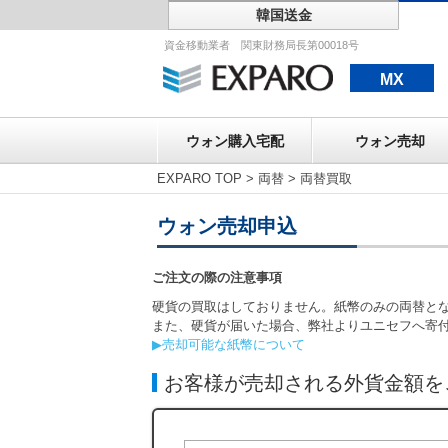
韓国送金
ウォン購入宅配
資金移動業者 関東財務局長第00018号
MX
ウォン購入宅配
ウォン売却
EXPARO TOP
>
両替
>
両替買取
ウォン売却申込
ご注文の際の注意事項
硬貨の買取はしておりません。紙幣のみの両替と
また、硬貨が届いた場合、弊社よりユニセフへ寄
▶売却可能な紙幣について
お客様が売却される外貨金額を