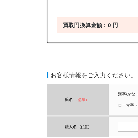
買取円換算金額：
0
円
お客様情報をご入力ください。
漢字/かな
氏名
（必須）
ローマ字
（
法人名
(任意)