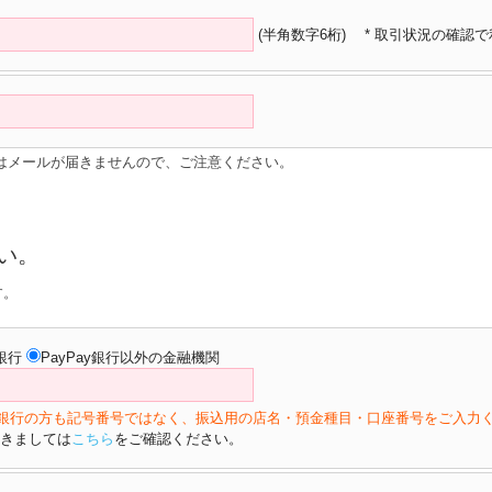
(半角数字6桁)
* 取引状況の確認
はメールが届きませんので、ご注意ください。
い。
す。
y銀行
PayPay銀行以外の金融機関
ょ銀行の方も記号番号ではなく、振込用の店名・預金種目・口座番号をご入力
きましては
こちら
をご確認ください。