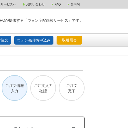
金サービスへ
お問い合わせ
FAQ
한국어
入宅配ご注文
ウォン売却お申込み
取引照会
XPAROが提供する「ウォン宅配両替サービス」です。
ご注文
ウォン売却お申込み
取引照会
ご注文情報
ご注文入力
ご注文
入力
確認
完了