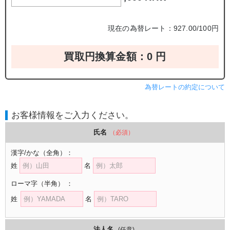
現在の為替レート：927.00/100円
買取円換算金額：
0
円
為替レートの約定について
お客様情報をご入力ください。
氏名
（必須）
漢字/かな
（全角）
：
姓
名
ローマ字
（半角）
：
姓
名
法人名
(任意)