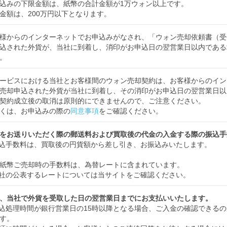
込みの下限金額は、紙幣の合計金額が1万ウォン以上です。
金額は、200万円以下となります。
様からのインターネットでお申込みがなされ、「ウォン売却依頼書（受
込された外貨が、当社に到着し、消印がお申込日の翌営業日以内である
。
ービスにおける当社とお客様間のウォン売却契約は、お客様からのイン
売却申込された外貨が当社に到着し、その消印がお申込日の翌営業日以
契約成立後の取消は原則的にできませんので、ご注意ください。
くは、お申込みの際の
同意事項
をご確認ください。
をお送りいただく際の郵送料および買取後の代金の入金する際の振込手
込手数料は、買取後の円貨額から差し引き、お振込みいたします。
紙幣ご売却時の手数料は、為替レートに含まれています。
社の公表するレートについては当サイトをご確認ください。
、当社で外貨を受取した日の翌営業日までにお支払いいたします。
込処理時間が銀行営業日の15時以降となる場合、ご入金の確認できる
す。