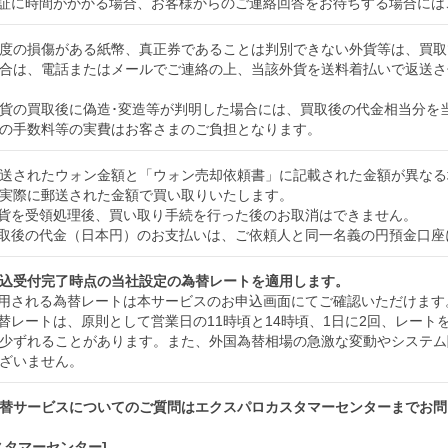
証に時間がかかる場合、お客様からのご連絡回答をお待ちする場合には
度の損傷がある紙幣、真正券であることは判別できない外貨等は、買取
合は、電話またはメールでご連絡の上、当該外貨を送料着払いで返送さ
貨の買取後に偽造･変造等が判明した場合には、買取後の代金相当分を
の手数料等の実費はお客さまのご負担となります。
送されたウォン金額と「ウォン売却依頼書」に記載された金額が異なる
実際に郵送された金額で買い取りいたします。
貨を受領処理後、買い取り手続を行った後のお取消はできません。
取後の代金（日本円）のお支払いは、ご依頼人と同一名義の円預金口座
込受付完了時点の当社設定の為替レートを適用します。
用される為替レートは本サービスのお申込画面にてご確認いただけます
替レートは、原則として営業日の11時頃と14時頃、1日に2回、レー
少ずれることがあります。また、外国為替相場の急激な変動やシステム
ざいません。
替サービスについてのご質問はエクスパロカスタマーセンターまでお問
スタマーセンター]