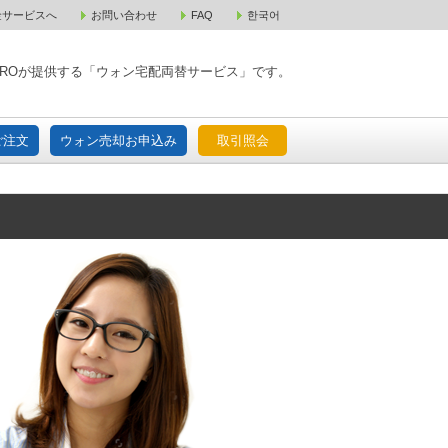
金サービスへ
お問い合わせ
FAQ
한국어
入宅配ご注文
ウォン売却お申込み
取引照会
XPAROが提供する「ウォン宅配両替サービス」です。
ご注文
ウォン売却お申込み
取引照会