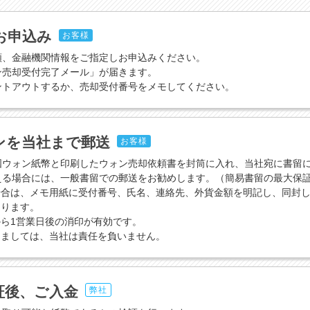
お申込み
お客様
額、金融機関情報をご指定しお申込みください。
ン売却受付完了メール」が届きます。
ントアウトするか、売却受付番号をメモしてください。
ンを当社まで郵送
お客様
国ウォン紙幣と印刷したウォン売却依頼書を封筒に入れ、当社宛に書留
える場合には、一般書留での郵送をお勧めします。（簡易書留の最大保証
場合は、メモ用紙に受付番号、氏名、連絡先、外貨金額を明記し、同封
なります。
ら1営業日後の消印が有効です。
きましては、当社は責任を負いません。
証後、ご入金
弊社