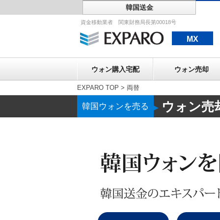
韓国送金
ウォン購入宅配
資金移動業者 関東財務局長第00018号
MX
ウォン購入宅配
ウォン売却
EXPARO TOP
>
両替
ウォン売
韓国ウォンを売る
▶