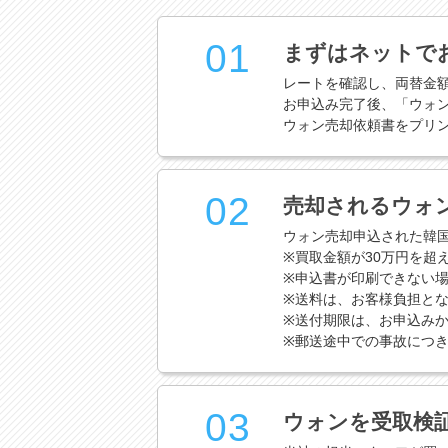
01
まずはネットで
レートを確認し、両替金
お申込み完了後、「ウォ
ウォン売却依頼書をプリ
02
売却されるウォ
ウォン売却申込された韓
※買取金額が30万円を超
※申込書が印刷できない
※送料は、お客様負担と
※送付期限は、お申込みか
※郵送途中での事故につ
03
ウォンを受取検