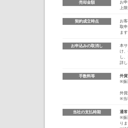
お申
売却金額
上限
お客
契約成立時点
取申
ます
本サ
お申込みの取消し
け、
し、
詳し
外貨
手数料等
※振
外貨
※当
通常
当社の支払時期
※振
りま