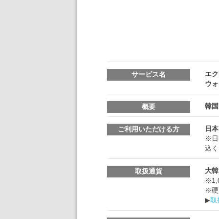
エク
サービス名
ウォ
韓国
概要
日本
ご利用いただける方
※日
込く
大韓
取扱通貨
※1
※硬
▶
取