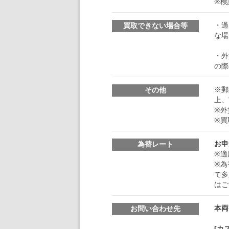
※検
・過
買取できない場合等
な場
・外
の際
※郵
その他
上、
※外
※買
お申
為替レート
※適
※為
て多
はご
本両
お問い合わせ先
[カ