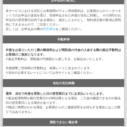
お申込みの取消し
本サービスにおける当社とお客様間のウォン売却契約は、お客様からのインターネ
ットでのお申込の送信を受け、売却申込された外貨が当社に到着し、その消印がお
申込日の翌営業日以内である場合に、成立したものとし、契約成立後の取消は原則
的にできませんので、ご注意ください。
詳しくは、お申込みの際の
同意事項
をご確認ください。
手数料等
外貨をお送りいただく際の郵送料および買取後の代金の入金する際の振込手数料は
お客様のご負担となります。
※振込手数料は、買取後の円貨額から差し引き、お振込みいたします。
外貨紙幣ご売却時の手数料は、為替レートに含まれています。
※当社の公表するレートについては当サイトをご確認ください。
当社の支払時期
通常、当社で外貨を受取した日の翌営業日までにお支払いいたします。
※振込処理時間が銀行営業日の15時以降となる場合、ご入金の確認できるのが振込
日の翌営業日になる場合があります。
※検証に時間がかかる場合、お客様からのご連絡回答をお待ちする場合にはこの限
りではありません。
買取できない場合等