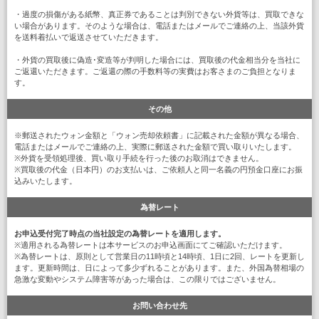
・過度の損傷がある紙幣、真正券であることは判別できない外貨等は、買取できな
い場合があります。そのような場合は、電話またはメールでご連絡の上、当該外貨
を送料着払いで返送させていただきます。
・外貨の買取後に偽造･変造等が判明した場合には、買取後の代金相当分を当社に
ご返還いただきます。ご返還の際の手数料等の実費はお客さまのご負担となりま
す。
その他
※郵送されたウォン金額と「ウォン売却依頼書」に記載された金額が異なる場合、
電話またはメールでご連絡の上、実際に郵送された金額で買い取りいたします。
※外貨を受領処理後、買い取り手続を行った後のお取消はできません。
※買取後の代金（日本円）のお支払いは、ご依頼人と同一名義の円預金口座にお振
込みいたします。
為替レート
お申込受付完了時点の当社設定の為替レートを適用します。
※適用される為替レートは本サービスのお申込画面にてご確認いただけます。
※為替レートは、原則として営業日の11時頃と14時頃、1日に2回、レートを更新し
ます。更新時間は、日によって多少ずれることがあります。また、外国為替相場の
急激な変動やシステム障害等があった場合は、この限りではございません。
お問い合わせ先