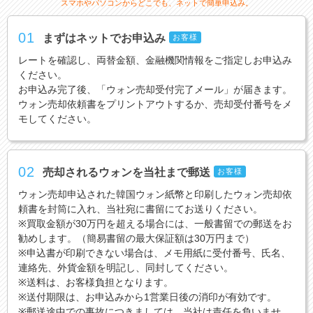
スマホやパソコンからどこでも、ネットで簡単申込み。
01
まずはネットでお申込み
お客様
レートを確認し、両替金額、金融機関情報をご指定しお申込み
ください。
お申込み完了後、「ウォン売却受付完了メール」が届きます。
ウォン売却依頼書をプリントアウトするか、売却受付番号をメ
モしてください。
02
売却されるウォンを当社まで郵送
お客様
ウォン売却申込された韓国ウォン紙幣と印刷したウォン売却依
頼書を封筒に入れ、当社宛に書留にてお送りください。
※買取金額が30万円を超える場合には、一般書留での郵送をお
勧めします。（簡易書留の最大保証額は30万円まで）
※申込書が印刷できない場合は、メモ用紙に受付番号、氏名、
連絡先、外貨金額を明記し、同封してください。
※送料は、お客様負担となります。
※送付期限は、お申込みから1営業日後の消印が有効です。
※郵送途中での事故につきましては、当社は責任を負いませ