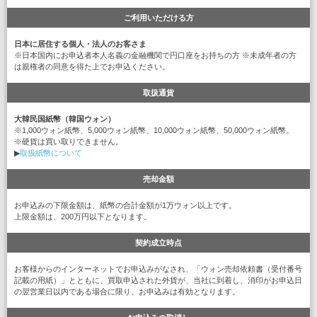
ご利用いただける方
日本に居住する個人・法人のお客さま
※日本国内にお申込者本人名義の金融機関で円口座をお持ちの方 ※未成年者の方
は親権者の同意を得た上でお申込ください。
取扱通貨
大韓民国紙幣（韓国ウォン）
※1,000ウォン紙幣、5,000ウォン紙幣、10,000ウォン紙幣、50,000ウォン紙幣。
※硬貨は買い取りできません。
▶
取扱紙幣について
売却金額
お申込みの下限金額は、紙幣の合計金額が1万ウォン以上です。
上限金額は、200万円以下となります。
契約成立時点
お客様からのインターネットでお申込みがなされ、「ウォン売却依頼書（受付番号
記載の用紙）」とともに、買取申込された外貨が、当社に到着し、消印がお申込日
の翌営業日以内である場合に限り、お申込みは有効となります。