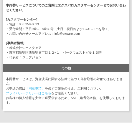
本両替サービスについてのご質問はエクスパロカスタマーセンターまでお問い合わ
せください。
[カスタマーセンター]
・電話：03-3359-0023
・受付時間：平日9時～18時30分（土日・祝日および12/31～1/3を除く）
・お問い合わせメールアドレス：info@exparo.com
[事業者情報]
・株式会社シースクェア
・東京都新宿区西新宿６丁目１２−１ パークウェストビル１３階
・代表者：ジェフジョン
その他
本両替サービスは、資金決済に関する法律に基づく為替取引の対象ではありませ
ん。
お申込の際は
「同意事項」
を必ずご確認のうえ、ご利用ください。
プライバシーポリシーはこちら
をご確認ください。
お客様の個人情報を安全に送受信するため、SSL（暗号化送信）を使用しておりま
す。