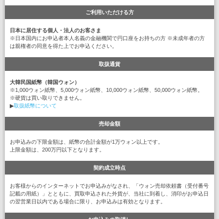
ご利用いただける方
日本に居住する個人・法人のお客さま
※日本国内にお申込者本人名義の金融機関で円口座をお持ちの方 ※未成年者の方
は親権者の同意を得た上でお申込ください。
取扱通貨
大韓民国紙幣（韓国ウォン）
※1,000ウォン紙幣、5,000ウォン紙幣、10,000ウォン紙幣、50,000ウォン紙幣。
※硬貨は買い取りできません。
▶
取扱紙幣について
売却金額
お申込みの下限金額は、紙幣の合計金額が1万ウォン以上です。
上限金額は、200万円以下となります。
契約成立時点
お客様からのインターネットでお申込みがなされ、「ウォン売却依頼書（受付番号
記載の用紙）」とともに、買取申込された外貨が、当社に到着し、消印がお申込日
の翌営業日以内である場合に限り、お申込みは有効となります。