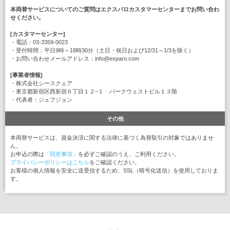
本両替サービスについてのご質問はエクスパロカスタマーセンターまでお問い合わ
せください。
[カスタマーセンター]
・電話：03-3359-0023
・受付時間：平日9時～18時30分（土日・祝日および12/31～1/3を除く）
・お問い合わせメールアドレス：info@exparo.com
[事業者情報]
・株式会社シースクェア
・東京都新宿区西新宿６丁目１２−１ パークウェストビル１３階
・代表者：ジェフジョン
その他
本両替サービスは、資金決済に関する法律に基づく為替取引の対象ではありませ
ん。
お申込の際は
「同意事項」
を必ずご確認のうえ、ご利用ください。
プライバシーポリシーはこちら
をご確認ください。
お客様の個人情報を安全に送受信するため、SSL（暗号化送信）を使用しておりま
す。