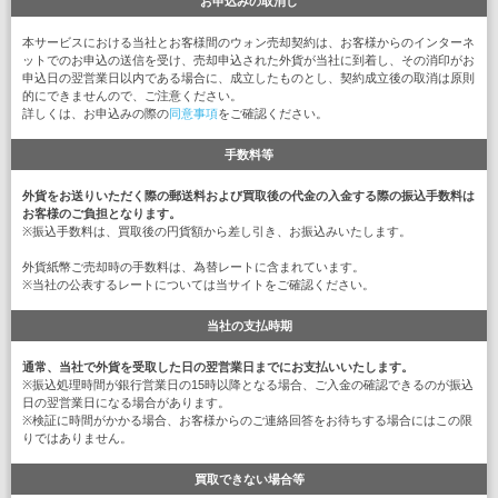
お申込みの取消し
本サービスにおける当社とお客様間のウォン売却契約は、お客様からのインターネ
ットでのお申込の送信を受け、売却申込された外貨が当社に到着し、その消印がお
申込日の翌営業日以内である場合に、成立したものとし、契約成立後の取消は原則
的にできませんので、ご注意ください。
詳しくは、お申込みの際の
同意事項
をご確認ください。
手数料等
外貨をお送りいただく際の郵送料および買取後の代金の入金する際の振込手数料は
お客様のご負担となります。
※振込手数料は、買取後の円貨額から差し引き、お振込みいたします。
外貨紙幣ご売却時の手数料は、為替レートに含まれています。
※当社の公表するレートについては当サイトをご確認ください。
当社の支払時期
通常、当社で外貨を受取した日の翌営業日までにお支払いいたします。
※振込処理時間が銀行営業日の15時以降となる場合、ご入金の確認できるのが振込
日の翌営業日になる場合があります。
※検証に時間がかかる場合、お客様からのご連絡回答をお待ちする場合にはこの限
りではありません。
買取できない場合等