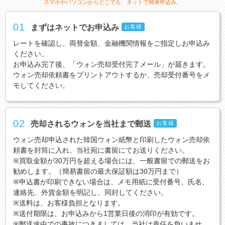
スマホやパソコンからどこでも、ネットで簡単申込み。
01
まずはネットでお申込み
お客様
レートを確認し、両替金額、金融機関情報をご指定しお申込み
ください。
お申込み完了後、「ウォン売却受付完了メール」が届きます。
ウォン売却依頼書をプリントアウトするか、売却受付番号をメ
モしてください。
02
売却されるウォンを当社まで郵送
お客様
ウォン売却申込された韓国ウォン紙幣と印刷したウォン売却依
頼書を封筒に入れ、当社宛に書留にてお送りください。
※買取金額が30万円を超える場合には、一般書留での郵送をお
勧めします。（簡易書留の最大保証額は30万円まで）
※申込書が印刷できない場合は、メモ用紙に受付番号、氏名、
連絡先、外貨金額を明記し、同封してください。
※送料は、お客様負担となります。
※送付期限は、お申込みから1営業日後の消印が有効です。
※郵送途中での事故につきましては、当社は責任を負いませ