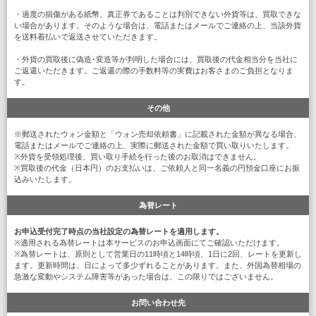
・過度の損傷がある紙幣、真正券であることは判別できない外貨等は、買取できな
い場合があります。そのような場合は、電話またはメールでご連絡の上、当該外貨
を送料着払いで返送させていただきます。
・外貨の買取後に偽造･変造等が判明した場合には、買取後の代金相当分を当社に
ご返還いただきます。ご返還の際の手数料等の実費はお客さまのご負担となりま
す。
その他
※郵送されたウォン金額と「ウォン売却依頼書」に記載された金額が異なる場合、
電話またはメールでご連絡の上、実際に郵送された金額で買い取りいたします。
※外貨を受領処理後、買い取り手続を行った後のお取消はできません。
※買取後の代金（日本円）のお支払いは、ご依頼人と同一名義の円預金口座にお振
込みいたします。
為替レート
お申込受付完了時点の当社設定の為替レートを適用します。
※適用される為替レートは本サービスのお申込画面にてご確認いただけます。
※為替レートは、原則として営業日の11時頃と14時頃、1日に2回、レートを更新し
ます。更新時間は、日によって多少ずれることがあります。また、外国為替相場の
急激な変動やシステム障害等があった場合は、この限りではございません。
お問い合わせ先