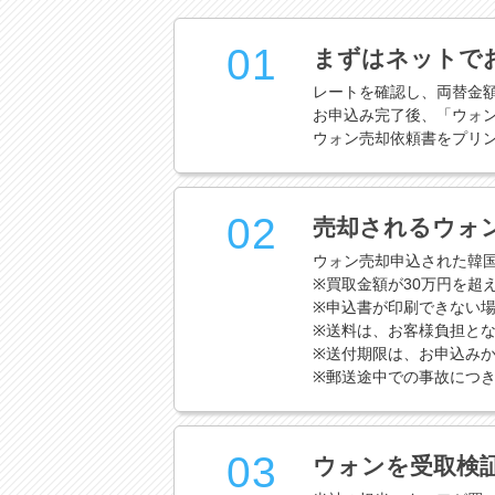
01
まずはネットで
レートを確認し、両替金
お申込み完了後、「ウォ
ウォン売却依頼書をプリ
02
売却されるウォ
ウォン売却申込された韓
※買取金額が30万円を超
※申込書が印刷できない
※送料は、お客様負担と
※送付期限は、お申込みか
※郵送途中での事故につ
03
ウォンを受取検