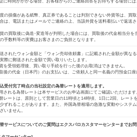
証に時間がかかる場合、お客様からのご連絡回答をお待ちする場合には
度の損傷がある紙幣、真正券であることは判別できない外貨等は、買取
合は、電話またはメールでご連絡の上、当該外貨を送料着払いで返送さ
貨の買取後に偽造･変造等が判明した場合には、買取後の代金相当分を
の手数料等の実費はお客さまのご負担となります。
送されたウォン金額と「ウォン売却依頼書」に記載された金額が異なる
実際に郵送された金額で買い取りいたします。
貨を受領処理後、買い取り手続を行った後のお取消はできません。
取後の代金（日本円）のお支払いは、ご依頼人と同一名義の円預金口座
込受付完了時点の当社設定の為替レートを適用します。
用される為替レートは本サービスのお申込画面にてご確認いただけます
替レートは、原則として営業日の11時頃と14時頃、1日に2回、レー
少ずれることがあります。また、外国為替相場の急激な変動やシステム
ざいません。
替サービスについてのご質問はエクスパロカスタマーセンターまでお問
スタマーセンター]