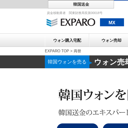
韓国送金
ウォン購入宅配
資金移動業者 関東財務局長第00018号
MX
ウォン購入宅配
ウォン売却
EXPARO TOP
>
両替
ウォン売
韓国ウォンを売る
▶