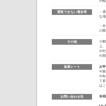
※検
・過
買取できない場合等
な場
・外
の際
※郵
その他
上、
※外
※買
お申
為替レート
※適
※為
て多
はご
本両
お問い合わせ先
[カ