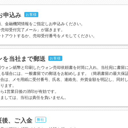
お申込み
お客様
額、金融機関情報をご指定しお申込みください。
ン売却受付完了メール」が届きます。
ントアウトするか、売却受付番号をメモしてください。
ンを当社まで郵送
お客様
国ウォン紙幣と印刷したウォン売却依頼書を封筒に入れ、当社宛に書留
える場合には、一般書留での郵送をお勧めします。（簡易書留の最大保証
場合は、メモ用紙に受付番号、氏名、連絡先、外貨金額を明記し、同封
なります。
ら1営業日後の消印が有効です。
きましては、当社は責任を負いません。
証後、ご入金
弊社