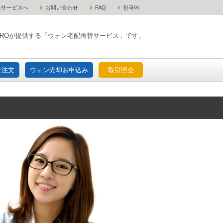
金サービスへ
お問い合わせ
FAQ
한국어
入宅配ご注文
ウォン売却お申込み
取引照会
XPAROが提供する「ウォン宅配両替サービス」です。
ご注文
ウォン売却お申込み
取引照会