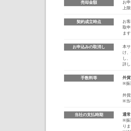
お申
売却金額
上限
お客
契約成立時点
取申
ます
本サ
お申込みの取消し
け、
し、
詳し
外貨
手数料等
※振
外貨
※当
通常
当社の支払時期
※振
りま