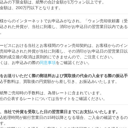
込みの下限金額は、紙幣の合計金額が1万ウォン以上です。
金額は、200万円以下となります。
様からのインターネットでお申込みがなされ、「ウォン売却依頼書（受
込された外貨が、当社に到着し、消印がお申込日の翌営業日以内である
。
ービスにおける当社とお客様間のウォン売却契約は、お客様からのイン
売却申込された外貨が当社に到着し、その消印がお申込日の翌営業日以
契約成立後の取消は原則的にできませんので、ご注意ください。
くは、お申込みの際の
同意事項
をご確認ください。
をお送りいただく際の郵送料および買取後の代金の入金する際の振込手
込手数料は、買取後の円貨額から差し引き、お振込みいたします。
紙幣ご売却時の手数料は、為替レートに含まれています。
社の公表するレートについては当サイトをご確認ください。
、当社で外貨を受取した日の翌営業日までにお支払いいたします。
込処理時間が銀行営業日の15時以降となる場合、ご入金の確認できる
す。