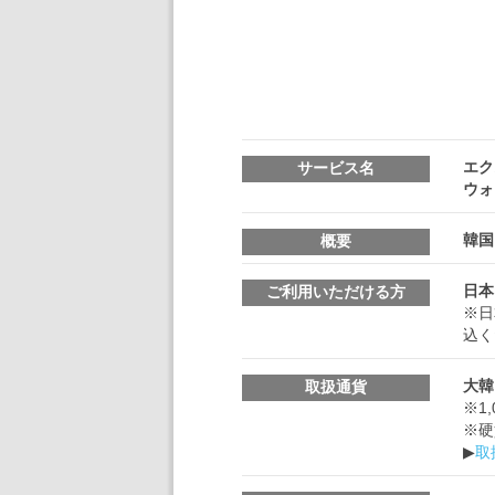
エク
サービス名
ウォ
韓国
概要
日本
ご利用いただける方
※日
込く
大韓
取扱通貨
※1
※硬
▶
取