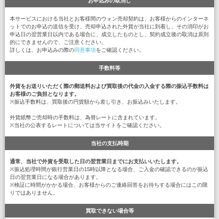
お申込みの取消し
本サービスにおける当社とお客様間のウォン売却契約は、お客様からのインターネ
ットでのお申込の送信を受け、売却申込された外貨が当社に到着し、その消印がお
申込日の翌営業日以内である場合に、成立したものとし、契約成立後の取消は原則
的にできませんので、ご注意ください。
詳しくは、お申込みの際の
同意事項
をご確認ください。
手数料等
外貨をお送りいただく際の郵送料および買取後の代金の入金する際の振込手数料は
お客様のご負担となります。
※振込手数料は、買取後の円貨額から差し引き、お振込みいたします。
外貨紙幣ご売却時の手数料は、為替レートに含まれています。
※当社の公表するレートについては当サイトをご確認ください。
当社の支払時期
通常、当社で外貨を受取した日の翌営業日までにお支払いいたします。
※振込処理時間が銀行営業日の15時以降となる場合、ご入金の確認できるのが振込
日の翌営業日になる場合があります。
※検証に時間がかかる場合、お客様からのご連絡回答をお待ちする場合にはこの限
りではありません。
買取できない場合等