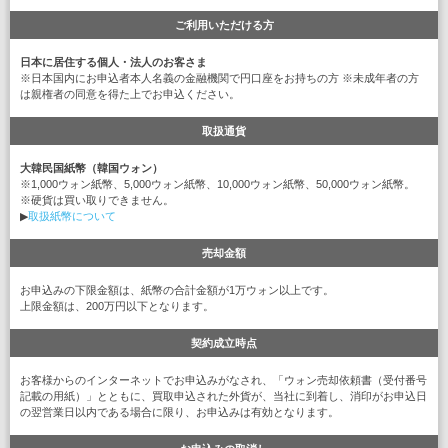
ご利用いただける方
日本に居住する個人・法人のお客さま
※日本国内にお申込者本人名義の金融機関で円口座をお持ちの方 ※未成年者の方
は親権者の同意を得た上でお申込ください。
取扱通貨
大韓民国紙幣（韓国ウォン）
※1,000ウォン紙幣、5,000ウォン紙幣、10,000ウォン紙幣、50,000ウォン紙幣。
※硬貨は買い取りできません。
▶
取扱紙幣について
売却金額
お申込みの下限金額は、紙幣の合計金額が1万ウォン以上です。
上限金額は、200万円以下となります。
契約成立時点
お客様からのインターネットでお申込みがなされ、「ウォン売却依頼書（受付番号
記載の用紙）」とともに、買取申込された外貨が、当社に到着し、消印がお申込日
の翌営業日以内である場合に限り、お申込みは有効となります。