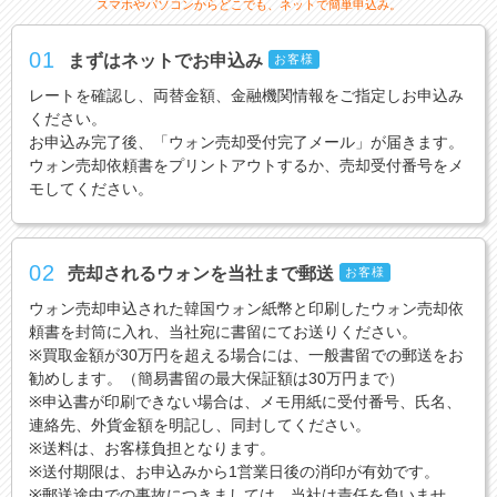
スマホやパソコンからどこでも、ネットで簡単申込み。
01
まずはネットでお申込み
お客様
レートを確認し、両替金額、金融機関情報をご指定しお申込み
ください。
お申込み完了後、「ウォン売却受付完了メール」が届きます。
ウォン売却依頼書をプリントアウトするか、売却受付番号をメ
モしてください。
02
売却されるウォンを当社まで郵送
お客様
ウォン売却申込された韓国ウォン紙幣と印刷したウォン売却依
頼書を封筒に入れ、当社宛に書留にてお送りください。
※買取金額が30万円を超える場合には、一般書留での郵送をお
勧めします。（簡易書留の最大保証額は30万円まで）
※申込書が印刷できない場合は、メモ用紙に受付番号、氏名、
連絡先、外貨金額を明記し、同封してください。
※送料は、お客様負担となります。
※送付期限は、お申込みから1営業日後の消印が有効です。
※郵送途中での事故につきましては、当社は責任を負いませ