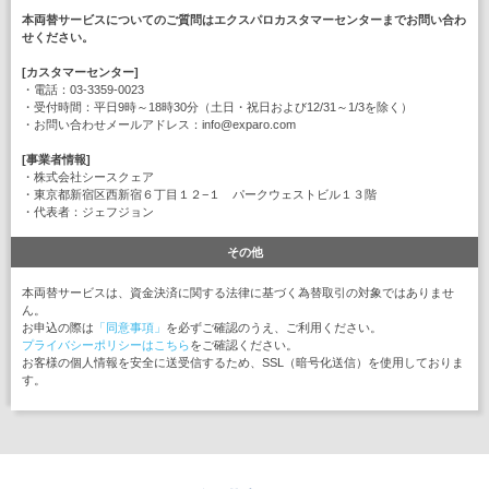
本両替サービスについてのご質問はエクスパロカスタマーセンターまでお問い合わ
せください。
[カスタマーセンター]
・電話：03-3359-0023
・受付時間：平日9時～18時30分（土日・祝日および12/31～1/3を除く）
・お問い合わせメールアドレス：info@exparo.com
[事業者情報]
・株式会社シースクェア
・東京都新宿区西新宿６丁目１２−１ パークウェストビル１３階
・代表者：ジェフジョン
その他
本両替サービスは、資金決済に関する法律に基づく為替取引の対象ではありませ
ん。
お申込の際は
「同意事項」
を必ずご確認のうえ、ご利用ください。
プライバシーポリシーはこちら
をご確認ください。
お客様の個人情報を安全に送受信するため、SSL（暗号化送信）を使用しておりま
す。