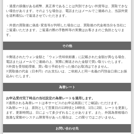
・過度の損傷がある紙幣、真正券であることは判別できない外貨等は、買取できな
い場合があります。そのような場合は、電話またはメールでご連絡の上、当該外貨
を送料着払いで返送させていただきます。
・外貨の買取後に偽造･変造等が判明した場合には、買取後の代金相当分を当社に
ご返還いただきます。ご返還の際の手数料等の実費はお客さまのご負担となりま
す。
その他
※郵送されたウォン金額と「ウォン売却依頼書」に記載された金額が異なる場合、
電話またはメールでご連絡の上、実際に郵送された金額で買い取りいたします。
※外貨を受領処理後、買い取り手続を行った後のお取消はできません。
※買取後の代金（日本円）のお支払いは、ご依頼人と同一名義の円預金口座にお振
込みいたします。
為替レート
お申込受付完了時点の当社設定の為替レートを適用します。
※適用される為替レートは本サービスのお申込画面にてご確認いただけます。
※為替レートは、原則として営業日の11時頃と14時頃、1日に2回、レートを更新し
ます。更新時間は、日によって多少ずれることがあります。また、外国為替相場の
急激な変動やシステム障害等があった場合は、この限りではございません。
お問い合わせ先