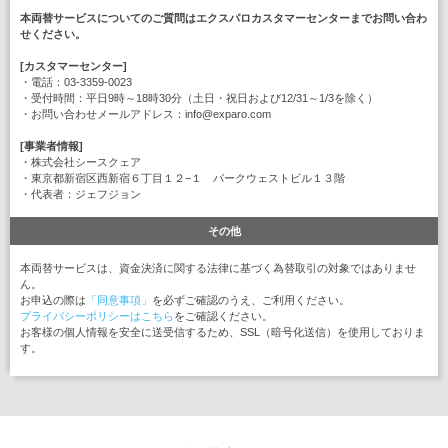
本両替サービスについてのご質問はエクスパロカスタマーセンターまでお問い合わ
せください。
[カスタマーセンター]
・電話：03-3359-0023
・受付時間：平日9時～18時30分（土日・祝日および12/31～1/3を除く）
・お問い合わせメールアドレス：info@exparo.com
[事業者情報]
・株式会社シースクェア
・東京都新宿区西新宿６丁目１２−１ パークウェストビル１３階
・代表者：ジェフジョン
その他
本両替サービスは、資金決済に関する法律に基づく為替取引の対象ではありませ
ん。
お申込の際は
「同意事項」
を必ずご確認のうえ、ご利用ください。
プライバシーポリシーはこちら
をご確認ください。
お客様の個人情報を安全に送受信するため、SSL（暗号化送信）を使用しておりま
す。