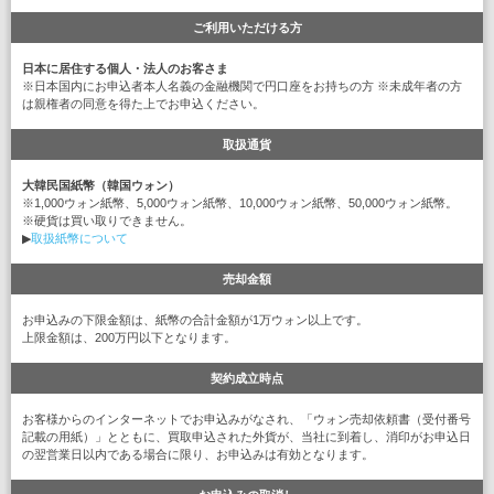
ご利用いただける方
日本に居住する個人・法人のお客さま
※日本国内にお申込者本人名義の金融機関で円口座をお持ちの方 ※未成年者の方
は親権者の同意を得た上でお申込ください。
取扱通貨
大韓民国紙幣（韓国ウォン）
※1,000ウォン紙幣、5,000ウォン紙幣、10,000ウォン紙幣、50,000ウォン紙幣。
※硬貨は買い取りできません。
▶
取扱紙幣について
売却金額
お申込みの下限金額は、紙幣の合計金額が1万ウォン以上です。
上限金額は、200万円以下となります。
契約成立時点
お客様からのインターネットでお申込みがなされ、「ウォン売却依頼書（受付番号
記載の用紙）」とともに、買取申込された外貨が、当社に到着し、消印がお申込日
の翌営業日以内である場合に限り、お申込みは有効となります。