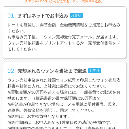
スマホやパソコンからどこでも、ネットで簡単申込み。
01
まずはネットでお申込み
お客様
レートを確認し、両替金額、金融機関情報をご指定しお申込み
ください。
お申込み完了後、「ウォン売却受付完了メール」が届きます。
ウォン売却依頼書をプリントアウトするか、売却受付番号をメ
モしてください。
02
売却されるウォンを当社まで郵送
お客様
ウォン売却申込された韓国ウォン紙幣と印刷したウォン売却依
頼書を封筒に入れ、当社宛に書留にてお送りください。
※買取金額が30万円を超える場合には、一般書留での郵送をお
勧めします。（簡易書留の最大保証額は30万円まで）
※申込書が印刷できない場合は、メモ用紙に受付番号、氏名、
連絡先、外貨金額を明記し、同封してください。
※送料は、お客様負担となります。
※送付期限は、お申込みから1営業日後の消印が有効です。
※郵送途中での事故につきましては、当社は責任を負いませ