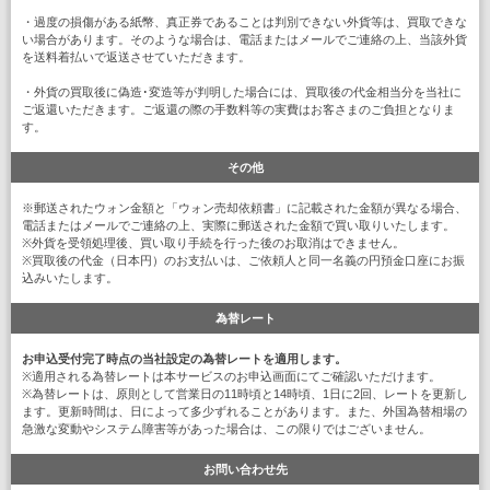
・過度の損傷がある紙幣、真正券であることは判別できない外貨等は、買取できな
い場合があります。そのような場合は、電話またはメールでご連絡の上、当該外貨
を送料着払いで返送させていただきます。
・外貨の買取後に偽造･変造等が判明した場合には、買取後の代金相当分を当社に
ご返還いただきます。ご返還の際の手数料等の実費はお客さまのご負担となりま
す。
その他
※郵送されたウォン金額と「ウォン売却依頼書」に記載された金額が異なる場合、
電話またはメールでご連絡の上、実際に郵送された金額で買い取りいたします。
※外貨を受領処理後、買い取り手続を行った後のお取消はできません。
※買取後の代金（日本円）のお支払いは、ご依頼人と同一名義の円預金口座にお振
込みいたします。
為替レート
お申込受付完了時点の当社設定の為替レートを適用します。
※適用される為替レートは本サービスのお申込画面にてご確認いただけます。
※為替レートは、原則として営業日の11時頃と14時頃、1日に2回、レートを更新し
ます。更新時間は、日によって多少ずれることがあります。また、外国為替相場の
急激な変動やシステム障害等があった場合は、この限りではございません。
お問い合わせ先