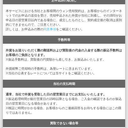
お申込みの取消し
本サービスにおける当社とお客様間のウォン売却契約は、お客様からのインターネ
ットでのお申込の送信を受け、売却申込された外貨が当社に到着し、その消印がお
申込日の翌営業日以内である場合に、成立したものとし、契約成立後の取消は原則
的にできませんので、ご注意ください。
詳しくは、お申込みの際の
同意事項
をご確認ください。
手数料等
外貨をお送りいただく際の郵送料および買取後の代金の入金する際の振込手数料は
お客様のご負担となります。
※振込手数料は、買取後の円貨額から差し引き、お振込みいたします。
外貨紙幣ご売却時の手数料は、為替レートに含まれています。
※当社の公表するレートについては当サイトをご確認ください。
当社の支払時期
通常、当社で外貨を受取した日の翌営業日までにお支払いいたします。
※振込処理時間が銀行営業日の15時以降となる場合、ご入金の確認できるのが振込
日の翌営業日になる場合があります。
※検証に時間がかかる場合、お客様からのご連絡回答をお待ちする場合にはこの限
りではありません。
買取できない場合等