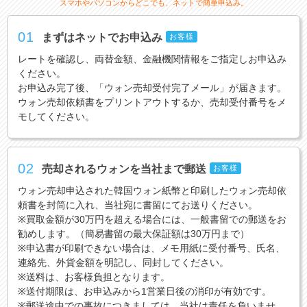
スマホやパソコンからどこでも、ネットで簡単申込み。
01
まずはネットでお申込み
お客様
レートを確認し、両替金額、金融機関情報をご指定しお申込み
ください。
お申込み完了後、「ウォン売却受付完了メール」が届きます。
ウォン売却依頼書をプリントアウトするか、売却受付番号をメ
モしてください。
02
売却されるウォンを当社まで郵送
お客様
ウォン売却申込された韓国ウォン紙幣と印刷したウォン売却依
頼書を封筒に入れ、当社宛に書留にてお送りください。
※買取金額が30万円を超える場合には、一般書留での郵送をお
勧めします。（簡易書留の最大保証額は30万円まで）
※申込書が印刷できない場合は、メモ用紙に受付番号、氏名、
連絡先、外貨金額を明記し、同封してください。
※送料は、お客様負担となります。
※送付期限は、お申込みから1営業日後の消印が有効です。
※郵送途中での事故につきましては、当社は責任を負いませ