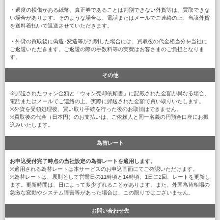
・過度の損傷がある紙幣、真正券であることは判別できない外貨等は、買取できな
い場合があります。そのような場合は、電話またはメールでご連絡の上、当該外貨
を送料着払いで返送させていただきます。
・外貨の買取後に偽造･変造等が判明した場合には、買取後の代金相当分を当社に
ご返還いただきます。ご返還の際の手数料等の実費はお客さまのご負担となりま
す。
その他
※郵送されたウォン金額と「ウォン売却依頼書」に記載された金額が異なる場合、
電話またはメールでご連絡の上、実際に郵送された金額で買い取りいたします。
※外貨を受領処理後、買い取り手続を行った後のお取消はできません。
※買取後の代金（日本円）のお支払いは、ご依頼人と同一名義の円預金口座にお振
込みいたします。
為替レート
お申込受付完了時点の当社設定の為替レートを適用します。
※適用される為替レートは本サービスのお申込画面にてご確認いただけます。
※為替レートは、原則として営業日の11時頃と14時頃、1日に2回、レートを更新し
ます。更新時間は、日によって多少ずれることがあります。また、外国為替相場の
急激な変動やシステム障害等があった場合は、この限りではございません。
お問い合わせ先