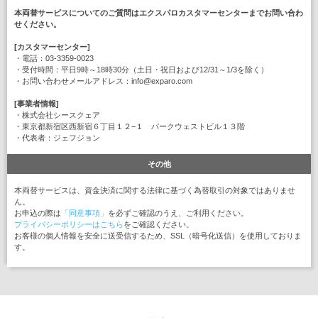
本両替サービスについてのご質問はエクスパロカスタマーセンターまでお問い合わ
せください。
[カスタマーセンター]
・電話：03-3359-0023
・受付時間：平日9時～18時30分（土日・祝日および12/31～1/3を除く）
・お問い合わせメールアドレス：info@exparo.com
[事業者情報]
・株式会社シースクェア
・東京都新宿区西新宿６丁目１２−１ パークウェストビル１３階
・代表者：ジェフジョン
その他
本両替サービスは、資金決済に関する法律に基づく為替取引の対象ではありませ
ん。
お申込の際は
「同意事項」
を必ずご確認のうえ、ご利用ください。
プライバシーポリシーはこちら
をご確認ください。
お客様の個人情報を安全に送受信するため、SSL（暗号化送信）を使用しておりま
す。