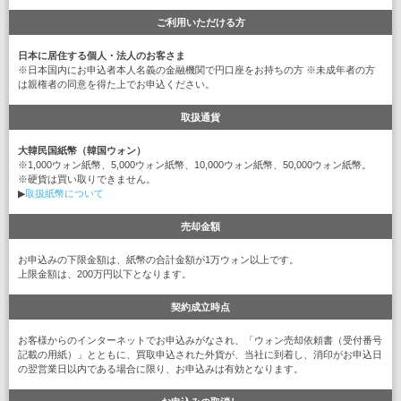
ご利用いただける方
日本に居住する個人・法人のお客さま
※日本国内にお申込者本人名義の金融機関で円口座をお持ちの方 ※未成年者の方
は親権者の同意を得た上でお申込ください。
取扱通貨
大韓民国紙幣（韓国ウォン）
※1,000ウォン紙幣、5,000ウォン紙幣、10,000ウォン紙幣、50,000ウォン紙幣。
※硬貨は買い取りできません。
▶
取扱紙幣について
売却金額
お申込みの下限金額は、紙幣の合計金額が1万ウォン以上です。
上限金額は、200万円以下となります。
契約成立時点
お客様からのインターネットでお申込みがなされ、「ウォン売却依頼書（受付番号
記載の用紙）」とともに、買取申込された外貨が、当社に到着し、消印がお申込日
の翌営業日以内である場合に限り、お申込みは有効となります。