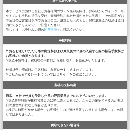
お申込みの取消し
本サービスにおける当社とお客様間のウォン売却契約は、お客様からのインターネ
ットでのお申込の送信を受け、売却申込された外貨が当社に到着し、その消印がお
申込日の翌営業日以内である場合に、成立したものとし、契約成立後の取消は原則
的にできませんので、ご注意ください。
詳しくは、お申込みの際の
同意事項
をご確認ください。
手数料等
外貨をお送りいただく際の郵送料および買取後の代金の入金する際の振込手数料は
お客様のご負担となります。
※振込手数料は、買取後の円貨額から差し引き、お振込みいたします。
外貨紙幣ご売却時の手数料は、為替レートに含まれています。
※当社の公表するレートについては当サイトをご確認ください。
当社の支払時期
通常、当社で外貨を受取した日の翌営業日までにお支払いいたします。
※振込処理時間が銀行営業日の15時以降となる場合、ご入金の確認できるのが振込
日の翌営業日になる場合があります。
※検証に時間がかかる場合、お客様からのご連絡回答をお待ちする場合にはこの限
りではありません。
買取できない場合等