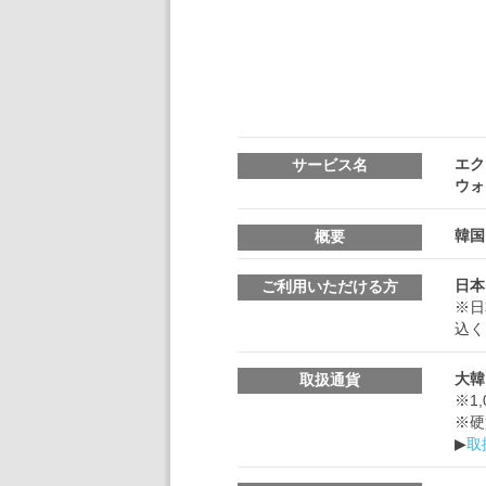
エク
サービス名
ウォ
韓国
概要
日本
ご利用いただける方
※日
込く
大韓
取扱通貨
※1
※硬
▶
取