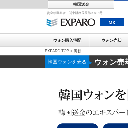
韓国送金
ウォン購入宅配
資金移動業者 関東財務局長第00018号
MX
ウォン購入宅配
ウォン売却
EXPARO TOP
>
両替
ウォン売
韓国ウォンを売る
▶