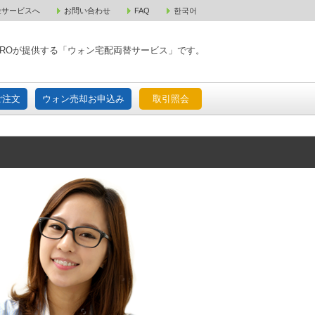
金サービスへ
お問い合わせ
FAQ
한국어
入宅配ご注文
ウォン売却お申込み
取引照会
XPAROが提供する「ウォン宅配両替サービス」です。
ご注文
ウォン売却お申込み
取引照会