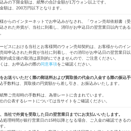
込みの下限金額は、紙幣の合計金額が1万ウォン以上です。
金額は、200万円以下となります。
様からのインターネットでお申込みがなされ、「ウォン売却依頼書（受
込された外貨が、当社に到着し、消印がお申込日の翌営業日以内である
。
ービスにおける当社とお客様間のウォン売却契約は、お客様からのイン
売却申込された外貨が当社に到着し、その消印がお申込日の翌営業日以
契約成立後の取消は原則的にできませんので、ご注意ください。
くは、お申込みの際の
同意事項
をご確認ください。
をお送りいただく際の郵送料および買取後の代金の入金する際の振込手
込手数料は、買取後の円貨額から差し引き、お振込みいたします。
紙幣ご売却時の手数料は、為替レートに含まれています。
社の公表するレートについては当サイトをご確認ください。
、当社で外貨を受取した日の翌営業日までにお支払いいたします。
込処理時間が銀行営業日の15時以降となる場合、ご入金の確認できる
す。