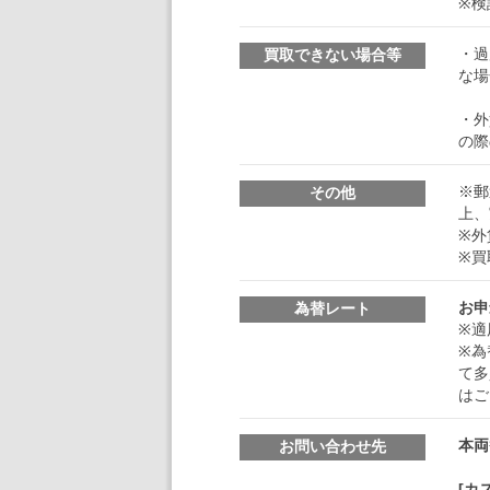
※検
・過
買取できない場合等
な場
・外
の際
※郵
その他
上、
※外
※買
お申
為替レート
※適
※為
て多
はご
本両
お問い合わせ先
[カ