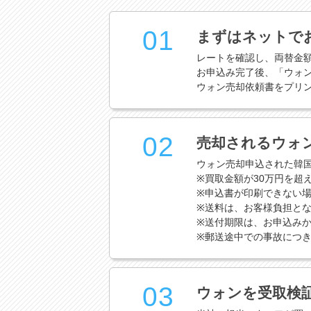
01
まずはネットで
レートを確認し、両替金
お申込み完了後、「ウォ
ウォン売却依頼書をプリ
02
売却されるウォ
ウォン売却申込された韓
※買取金額が30万円を超
※申込書が印刷できない
※送料は、お客様負担と
※送付期限は、お申込みか
※郵送途中での事故につ
03
ウォンを受取検