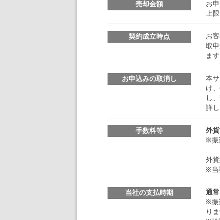
お申
売却金額
上限
お客
契約成立時点
取申
ます
本サ
お申込みの取消し
け、
し、
詳し
外貨
手数料等
※振
外貨
※当
通常
当社の支払時期
※振
りま