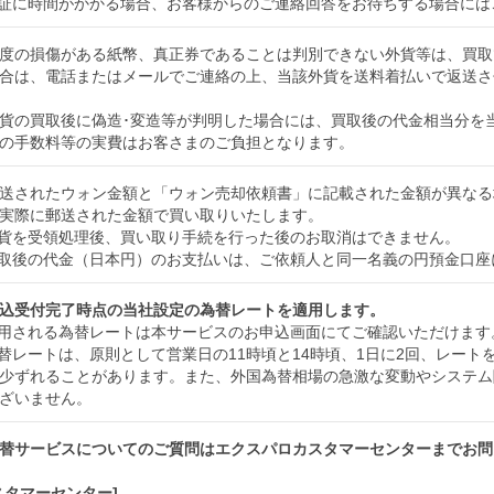
証に時間がかかる場合、お客様からのご連絡回答をお待ちする場合には
度の損傷がある紙幣、真正券であることは判別できない外貨等は、買取
合は、電話またはメールでご連絡の上、当該外貨を送料着払いで返送さ
貨の買取後に偽造･変造等が判明した場合には、買取後の代金相当分を
の手数料等の実費はお客さまのご負担となります。
送されたウォン金額と「ウォン売却依頼書」に記載された金額が異なる
実際に郵送された金額で買い取りいたします。
貨を受領処理後、買い取り手続を行った後のお取消はできません。
取後の代金（日本円）のお支払いは、ご依頼人と同一名義の円預金口座
込受付完了時点の当社設定の為替レートを適用します。
用される為替レートは本サービスのお申込画面にてご確認いただけます
替レートは、原則として営業日の11時頃と14時頃、1日に2回、レー
少ずれることがあります。また、外国為替相場の急激な変動やシステム
ざいません。
替サービスについてのご質問はエクスパロカスタマーセンターまでお問
スタマーセンター]