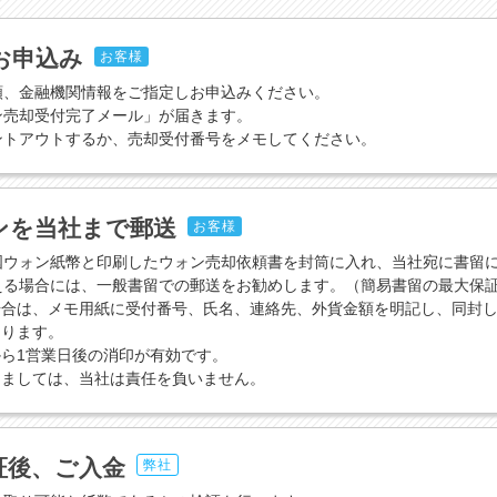
お申込み
お客様
額、金融機関情報をご指定しお申込みください。
ン売却受付完了メール」が届きます。
ントアウトするか、売却受付番号をメモしてください。
ンを当社まで郵送
お客様
国ウォン紙幣と印刷したウォン売却依頼書を封筒に入れ、当社宛に書留
える場合には、一般書留での郵送をお勧めします。（簡易書留の最大保証
場合は、メモ用紙に受付番号、氏名、連絡先、外貨金額を明記し、同封
なります。
ら1営業日後の消印が有効です。
きましては、当社は責任を負いません。
証後、ご入金
弊社