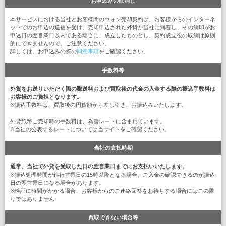
お申込みの取消し
本サービスにおける当社とお客様間のウォン売却契約は、お客様からのインターネ
ットでのお申込の送信を受け、売却申込された外貨が当社に到着し、その消印がお
申込日の翌営業日以内である場合に、成立したものとし、契約成立後の取消は原則
的にできませんので、ご注意ください。
詳しくは、お申込みの際の
同意事項
をご確認ください。
手数料等
外貨をお送りいただく際の郵送料および買取後の代金の入金する際の振込手数料は
お客様のご負担となります。
※振込手数料は、買取後の円貨額から差し引き、お振込みいたします。
外貨紙幣ご売却時の手数料は、為替レートに含まれています。
※当社の公表するレートについては当サイトをご確認ください。
当社の支払時期
通常、当社で外貨を受取した日の翌営業日までにお支払いいたします。
※振込処理時間が銀行営業日の15時以降となる場合、ご入金の確認できるのが振込
日の翌営業日になる場合があります。
※検証に時間がかかる場合、お客様からのご連絡回答をお待ちする場合にはこの限
りではありません。
買取できない場合等