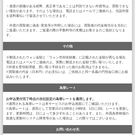
・過度の損傷がある紙幣、真正券であることは判別できない外貨等は、買取できな
い場合があります。そのような場合は、電話またはメールでご連絡の上、当該外貨
を送料着払いで返送させていただきます。
・外貨の買取後に偽造･変造等が判明した場合には、買取後の代金相当分を当社に
ご返還いただきます。ご返還の際の手数料等の実費はお客さまのご負担となりま
す。
その他
※郵送されたウォン金額と「ウォン売却依頼書」に記載された金額が異なる場合、
電話またはメールでご連絡の上、実際に郵送された金額で買い取りいたします。
※外貨を受領処理後、買い取り手続を行った後のお取消はできません。
※買取後の代金（日本円）のお支払いは、ご依頼人と同一名義の円預金口座にお振
込みいたします。
為替レート
お申込受付完了時点の当社設定の為替レートを適用します。
※適用される為替レートは本サービスのお申込画面にてご確認いただけます。
※為替レートは、原則として営業日の11時頃と14時頃、1日に2回、レートを更新し
ます。更新時間は、日によって多少ずれることがあります。また、外国為替相場の
急激な変動やシステム障害等があった場合は、この限りではございません。
お問い合わせ先