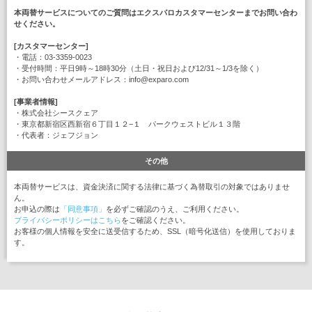
本両替サービスについてのご質問はエクスパロカスタマーセンターまでお問い合わ
せください。
[カスタマーセンター]
・電話：03-3359-0023
・受付時間：平日9時～18時30分（土日・祝日および12/31～1/3を除く）
・お問い合わせメールアドレス：info@exparo.com
[事業者情報]
・株式会社シースクェア
・東京都新宿区西新宿６丁目１２−１ パークウェストビル１３階
・代表者：ジェフジョン
その他
本両替サービスは、資金決済に関する法律に基づく為替取引の対象ではありませ
ん。
お申込の際は
「同意事項」
を必ずご確認のうえ、ご利用ください。
プライバシーポリシーはこちら
をご確認ください。
お客様の個人情報を安全に送受信するため、SSL（暗号化送信）を使用しておりま
す。