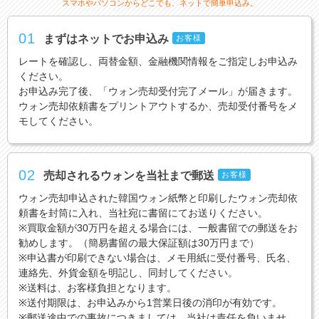
スマホやパソコンからどこでも、ネットで簡単申込み。
01
まずはネットでお申込み
お客様
レートを確認し、両替金額、金融機関情報をご指定しお申込み
ください。
お申込み完了後、「ウォン売却受付完了メール」が届きます。
ウォン売却依頼書をプリントアウトするか、売却受付番号をメ
モしてください。
02
売却されるウォンを当社まで郵送
お客様
ウォン売却申込された韓国ウォン紙幣と印刷したウォン売却依
頼書を封筒に入れ、当社宛に書留にてお送りください。
※買取金額が30万円を超える場合には、一般書留での郵送をお
勧めします。（簡易書留の最大保証額は30万円まで）
※申込書が印刷できない場合は、メモ用紙に受付番号、氏名、
連絡先、外貨金額を明記し、同封してください。
※送料は、お客様負担となります。
※送付期限は、お申込みから1営業日後の消印が有効です。
※郵送途中での事故につきましては、当社は責任を負いませ