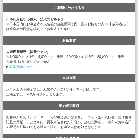
ご利用いただける方
日本に居住する個人・法人のお客さま
※日本国内にお申込者本人名義の金融機関で円口座をお持ちの方 ※未成年者の方
は親権者の同意を得た上でお申込ください。
取扱通貨
大韓民国紙幣（韓国ウォン）
※1,000ウォン紙幣、5,000ウォン紙幣、10,000ウォン紙幣、50,000ウォン紙幣。
※硬貨は買い取りできません。
▶
取扱紙幣について
売却金額
お申込みの下限金額は、紙幣の合計金額が1万ウォン以上です。
上限金額は、200万円以下となります。
契約成立時点
お客様からのインターネットでお申込みがなされ、「ウォン売却依頼書（受付番号
記載の用紙）」とともに、買取申込された外貨が、当社に到着し、消印がお申込日
の翌営業日以内である場合に限り、お申込みは有効となります。