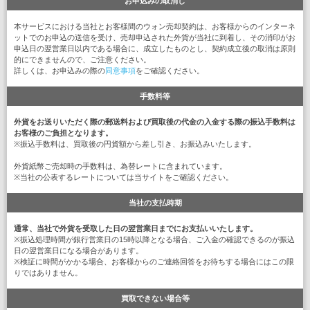
お申込みの取消し
本サービスにおける当社とお客様間のウォン売却契約は、お客様からのインターネ
ットでのお申込の送信を受け、売却申込された外貨が当社に到着し、その消印がお
申込日の翌営業日以内である場合に、成立したものとし、契約成立後の取消は原則
的にできませんので、ご注意ください。
詳しくは、お申込みの際の
同意事項
をご確認ください。
手数料等
外貨をお送りいただく際の郵送料および買取後の代金の入金する際の振込手数料は
お客様のご負担となります。
※振込手数料は、買取後の円貨額から差し引き、お振込みいたします。
外貨紙幣ご売却時の手数料は、為替レートに含まれています。
※当社の公表するレートについては当サイトをご確認ください。
当社の支払時期
通常、当社で外貨を受取した日の翌営業日までにお支払いいたします。
※振込処理時間が銀行営業日の15時以降となる場合、ご入金の確認できるのが振込
日の翌営業日になる場合があります。
※検証に時間がかかる場合、お客様からのご連絡回答をお待ちする場合にはこの限
りではありません。
買取できない場合等