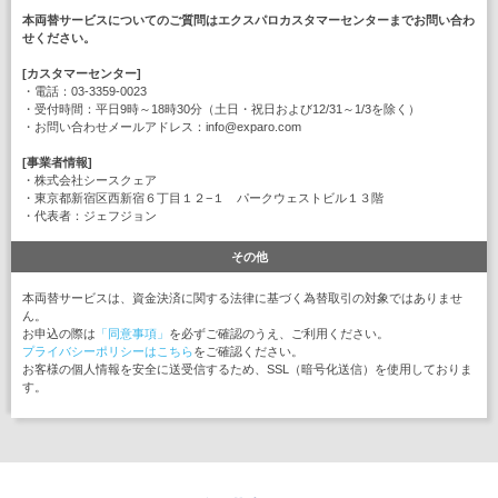
本両替サービスについてのご質問はエクスパロカスタマーセンターまでお問い合わ
せください。
[カスタマーセンター]
・電話：03-3359-0023
・受付時間：平日9時～18時30分（土日・祝日および12/31～1/3を除く）
・お問い合わせメールアドレス：info@exparo.com
[事業者情報]
・株式会社シースクェア
・東京都新宿区西新宿６丁目１２−１ パークウェストビル１３階
・代表者：ジェフジョン
その他
本両替サービスは、資金決済に関する法律に基づく為替取引の対象ではありませ
ん。
お申込の際は
「同意事項」
を必ずご確認のうえ、ご利用ください。
プライバシーポリシーはこちら
をご確認ください。
お客様の個人情報を安全に送受信するため、SSL（暗号化送信）を使用しておりま
す。