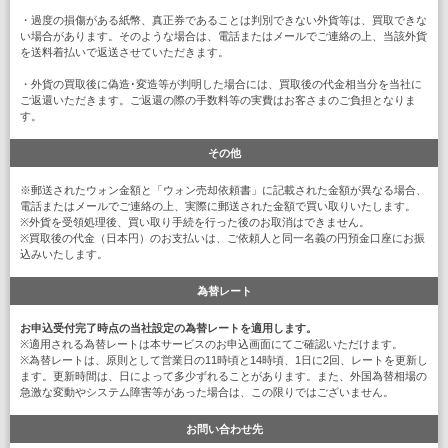
・過度の損傷がある紙幣、真正券であることは判別できない外貨等は、買取できな
い場合があります。そのような場合は、電話またはメールでご連絡の上、当該外貨
を送料着払いで返送させていただきます。
・外貨の買取後に偽造･変造等が判明した場合には、買取後の代金相当分を当社に
ご返還いただきます。ご返還の際の手数料等の実費はお客さまのご負担となりま
す。
その他
※郵送されたウォン金額と「ウォン売却依頼書」に記載された金額が異なる場合、
電話またはメールでご連絡の上、実際に郵送された金額で買い取りいたします。
※外貨を受領処理後、買い取り手続を行った後のお取消はできません。
※買取後の代金（日本円）のお支払いは、ご依頼人と同一名義の円預金口座にお振
込みいたします。
為替レート
お申込受付完了時点の当社設定の為替レートを適用します。
※適用される為替レートは本サービスのお申込画面にてご確認いただけます。
※為替レートは、原則として営業日の11時頃と14時頃、1日に2回、レートを更新し
ます。更新時間は、日によって多少ずれることがあります。また、外国為替相場の
急激な変動やシステム障害等があった場合は、この限りではございません。
お問い合わせ先