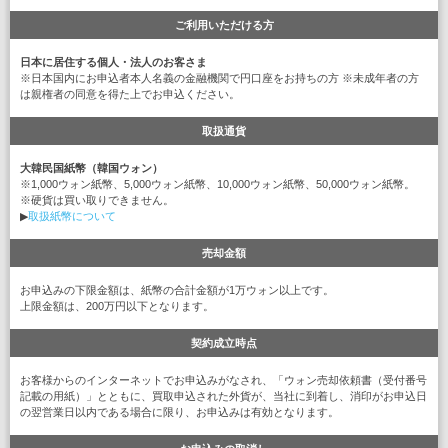
ご利用いただける方
日本に居住する個人・法人のお客さま
※日本国内にお申込者本人名義の金融機関で円口座をお持ちの方 ※未成年者の方
は親権者の同意を得た上でお申込ください。
取扱通貨
大韓民国紙幣（韓国ウォン）
※1,000ウォン紙幣、5,000ウォン紙幣、10,000ウォン紙幣、50,000ウォン紙幣。
※硬貨は買い取りできません。
▶
取扱紙幣について
売却金額
お申込みの下限金額は、紙幣の合計金額が1万ウォン以上です。
上限金額は、200万円以下となります。
契約成立時点
お客様からのインターネットでお申込みがなされ、「ウォン売却依頼書（受付番号
記載の用紙）」とともに、買取申込された外貨が、当社に到着し、消印がお申込日
の翌営業日以内である場合に限り、お申込みは有効となります。