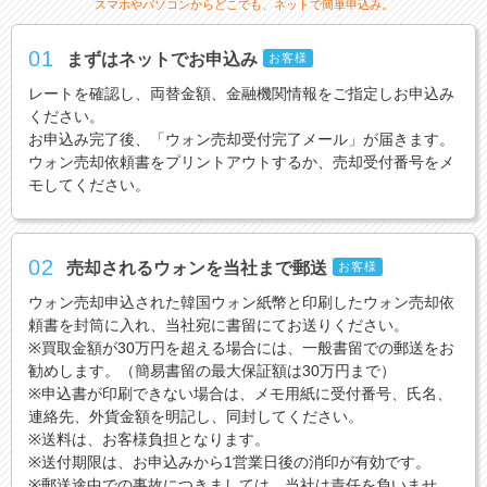
スマホやパソコンからどこでも、ネットで簡単申込み。
01
まずはネットでお申込み
お客様
レートを確認し、両替金額、金融機関情報をご指定しお申込み
ください。
お申込み完了後、「ウォン売却受付完了メール」が届きます。
ウォン売却依頼書をプリントアウトするか、売却受付番号をメ
モしてください。
02
売却されるウォンを当社まで郵送
お客様
ウォン売却申込された韓国ウォン紙幣と印刷したウォン売却依
頼書を封筒に入れ、当社宛に書留にてお送りください。
※買取金額が30万円を超える場合には、一般書留での郵送をお
勧めします。（簡易書留の最大保証額は30万円まで）
※申込書が印刷できない場合は、メモ用紙に受付番号、氏名、
連絡先、外貨金額を明記し、同封してください。
※送料は、お客様負担となります。
※送付期限は、お申込みから1営業日後の消印が有効です。
※郵送途中での事故につきましては、当社は責任を負いませ