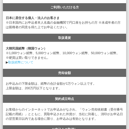
ご利用いただける方
日本に居住する個人・法人のお客さま
※日本国内にお申込者本人名義の金融機関で円口座をお持ちの方 ※未成年者の方
は親権者の同意を得た上でお申込ください。
取扱通貨
大韓民国紙幣（韓国ウォン）
※1,000ウォン紙幣、5,000ウォン紙幣、10,000ウォン紙幣、50,000ウォン紙幣。
※硬貨は買い取りできません。
▶
取扱紙幣について
売却金額
お申込みの下限金額は、紙幣の合計金額が1万ウォン以上です。
上限金額は、200万円以下となります。
契約成立時点
お客様からのインターネットでお申込みがなされ、「ウォン売却依頼書（受付番号
記載の用紙）」とともに、買取申込された外貨が、当社に到着し、消印がお申込日
の翌営業日以内である場合に限り、お申込みは有効となります。