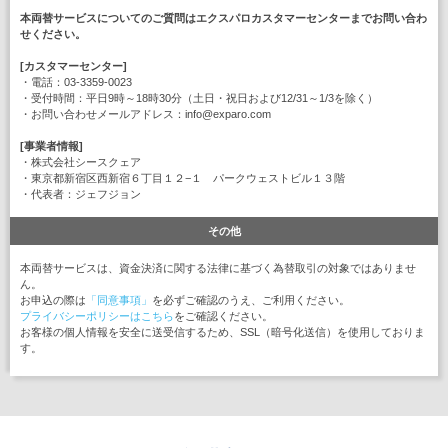
本両替サービスについてのご質問はエクスパロカスタマーセンターまでお問い合わ
せください。
[カスタマーセンター]
・電話：03-3359-0023
・受付時間：平日9時～18時30分（土日・祝日および12/31～1/3を除く）
・お問い合わせメールアドレス：info@exparo.com
[事業者情報]
・株式会社シースクェア
・東京都新宿区西新宿６丁目１２−１ パークウェストビル１３階
・代表者：ジェフジョン
その他
本両替サービスは、資金決済に関する法律に基づく為替取引の対象ではありませ
ん。
お申込の際は
「同意事項」
を必ずご確認のうえ、ご利用ください。
プライバシーポリシーはこちら
をご確認ください。
お客様の個人情報を安全に送受信するため、SSL（暗号化送信）を使用しておりま
す。