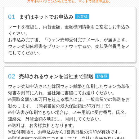
スマホやパソコンからどこでも、ネットで簡単申込み。
01
まずはネットでお申込み
お客様
レートを確認し、両替金額、金融機関情報をご指定しお申込み
ください。
お申込み完了後、「ウォン売却受付完了メール」が届きます。
ウォン売却依頼書をプリントアウトするか、売却受付番号をメ
モしてください。
02
売却されるウォンを当社まで郵送
お客様
ウォン売却申込された韓国ウォン紙幣と印刷したウォン売却依
頼書を封筒に入れ、当社宛に書留にてお送りください。
※買取金額が30万円を超える場合には、一般書留での郵送をお
勧めします。（簡易書留の最大保証額は30万円まで）
※申込書が印刷できない場合は、メモ用紙に受付番号、氏名、
連絡先、外貨金額を明記し、同封してください。
※送料は、お客様負担となります。
※送付期限は、お申込みから1営業日後の消印が有効です。
※郵送途中での事故につきましては、当社は責任を負いませ