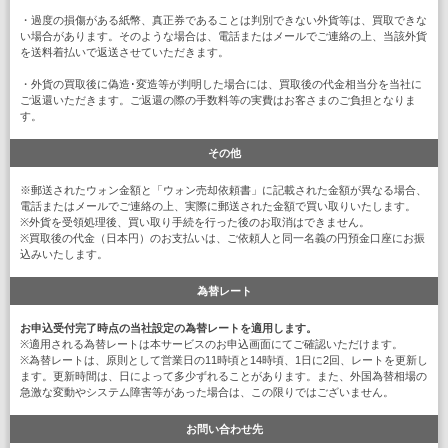
・過度の損傷がある紙幣、真正券であることは判別できない外貨等は、買取できな
い場合があります。そのような場合は、電話またはメールでご連絡の上、当該外貨
を送料着払いで返送させていただきます。
・外貨の買取後に偽造･変造等が判明した場合には、買取後の代金相当分を当社に
ご返還いただきます。ご返還の際の手数料等の実費はお客さまのご負担となりま
す。
その他
※郵送されたウォン金額と「ウォン売却依頼書」に記載された金額が異なる場合、
電話またはメールでご連絡の上、実際に郵送された金額で買い取りいたします。
※外貨を受領処理後、買い取り手続を行った後のお取消はできません。
※買取後の代金（日本円）のお支払いは、ご依頼人と同一名義の円預金口座にお振
込みいたします。
為替レート
お申込受付完了時点の当社設定の為替レートを適用します。
※適用される為替レートは本サービスのお申込画面にてご確認いただけます。
※為替レートは、原則として営業日の11時頃と14時頃、1日に2回、レートを更新し
ます。更新時間は、日によって多少ずれることがあります。また、外国為替相場の
急激な変動やシステム障害等があった場合は、この限りではございません。
お問い合わせ先