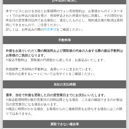
お申込みの取消し
本サービスにおける当社とお客様間のウォン売却契約は、お客様からのインターネ
ットでのお申込の送信を受け、売却申込された外貨が当社に到着し、その消印がお
申込日の翌営業日以内である場合に、成立したものとし、契約成立後の取消は原則
的にできませんので、ご注意ください。
詳しくは、お申込みの際の
同意事項
をご確認ください。
手数料等
外貨をお送りいただく際の郵送料および買取後の代金の入金する際の振込手数料は
お客様のご負担となります。
※振込手数料は、買取後の円貨額から差し引き、お振込みいたします。
外貨紙幣ご売却時の手数料は、為替レートに含まれています。
※当社の公表するレートについては当サイトをご確認ください。
当社の支払時期
通常、当社で外貨を受取した日の翌営業日までにお支払いいたします。
※振込処理時間が銀行営業日の15時以降となる場合、ご入金の確認できるのが振込
日の翌営業日になる場合があります。
※検証に時間がかかる場合、お客様からのご連絡回答をお待ちする場合にはこの限
りではありません。
買取できない場合等