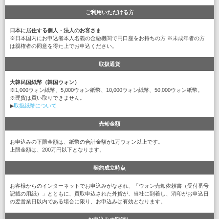
ご利用いただける方
日本に居住する個人・法人のお客さま
※日本国内にお申込者本人名義の金融機関で円口座をお持ちの方 ※未成年者の方
は親権者の同意を得た上でお申込ください。
取扱通貨
大韓民国紙幣（韓国ウォン）
※1,000ウォン紙幣、5,000ウォン紙幣、10,000ウォン紙幣、50,000ウォン紙幣。
※硬貨は買い取りできません。
▶
取扱紙幣について
売却金額
お申込みの下限金額は、紙幣の合計金額が1万ウォン以上です。
上限金額は、200万円以下となります。
契約成立時点
お客様からのインターネットでお申込みがなされ、「ウォン売却依頼書（受付番号
記載の用紙）」とともに、買取申込された外貨が、当社に到着し、消印がお申込日
の翌営業日以内である場合に限り、お申込みは有効となります。