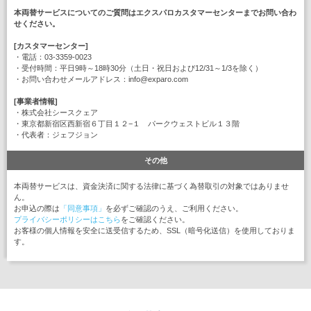
本両替サービスについてのご質問はエクスパロカスタマーセンターまでお問い合わ
せください。
[カスタマーセンター]
・電話：03-3359-0023
・受付時間：平日9時～18時30分（土日・祝日および12/31～1/3を除く）
・お問い合わせメールアドレス：info@exparo.com
[事業者情報]
・株式会社シースクェア
・東京都新宿区西新宿６丁目１２−１ パークウェストビル１３階
・代表者：ジェフジョン
その他
本両替サービスは、資金決済に関する法律に基づく為替取引の対象ではありませ
ん。
お申込の際は
「同意事項」
を必ずご確認のうえ、ご利用ください。
プライバシーポリシーはこちら
をご確認ください。
お客様の個人情報を安全に送受信するため、SSL（暗号化送信）を使用しておりま
す。