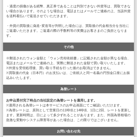
・過度の損傷がある紙幣、真正券であることは判別できない外貨等は、買取できな
い場合があります。そのような場合は、電話またはメールでご連絡の上、当該外貨
を送料着払いで返送させていただきます。
・外貨の買取後に偽造･変造等が判明した場合には、買取後の代金相当分を当社に
ご返還いただきます。ご返還の際の手数料等の実費はお客さまのご負担となりま
す。
その他
※郵送されたウォン金額と「ウォン売却依頼書」に記載された金額が異なる場合、
電話またはメールでご連絡の上、実際に郵送された金額で買い取りいたします。
※外貨を受領処理後、買い取り手続を行った後のお取消はできません。
※買取後の代金（日本円）のお支払いは、ご依頼人と同一名義の円預金口座にお振
込みいたします。
為替レート
お申込受付完了時点の当社設定の為替レートを適用します。
※適用される為替レートは本サービスのお申込画面にてご確認いただけます。
※為替レートは、原則として営業日の11時頃と14時頃、1日に2回、レートを更新し
ます。更新時間は、日によって多少ずれることがあります。また、外国為替相場の
急激な変動やシステム障害等があった場合は、この限りではございません。
お問い合わせ先