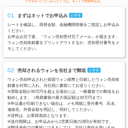
スマホやパソコンからどこでも、ネットで簡単申込み。
01
まずはネットでお申込み
お客様
レートを確認し、両替金額、金融機関情報をご指定しお申込み
ください。
お申込み完了後、「ウォン売却受付完了メール」が届きます。
ウォン売却依頼書をプリントアウトするか、売却受付番号をメ
モしてください。
02
売却されるウォンを当社まで郵送
お客様
ウォン売却申込された韓国ウォン紙幣と印刷したウォン売却依
頼書を封筒に入れ、当社宛に書留にてお送りください。
※買取金額が30万円を超える場合には、一般書留での郵送をお
勧めします。（簡易書留の最大保証額は30万円まで）
※申込書が印刷できない場合は、メモ用紙に受付番号、氏名、
連絡先、外貨金額を明記し、同封してください。
※送料は、お客様負担となります。
※送付期限は、お申込みから1営業日後の消印が有効です。
※郵送途中での事故につきましては、当社は責任を負いませ