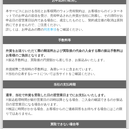
お申込みの取消し
本サービスにおける当社とお客様間のウォン売却契約は、お客様からのインターネ
ットでのお申込の送信を受け、売却申込された外貨が当社に到着し、その消印がお
申込日の翌営業日以内である場合に、成立したものとし、契約成立後の取消は原則
的にできませんので、ご注意ください。
詳しくは、お申込みの際の
同意事項
をご確認ください。
手数料等
外貨をお送りいただく際の郵送料および買取後の代金の入金する際の振込手数料は
お客様のご負担となります。
※振込手数料は、買取後の円貨額から差し引き、お振込みいたします。
外貨紙幣ご売却時の手数料は、為替レートに含まれています。
※当社の公表するレートについては当サイトをご確認ください。
当社の支払時期
通常、当社で外貨を受取した日の翌営業日までにお支払いいたします。
※振込処理時間が銀行営業日の15時以降となる場合、ご入金の確認できるのが振込
日の翌営業日になる場合があります。
※検証に時間がかかる場合、お客様からのご連絡回答をお待ちする場合にはこの限
りではありません。
買取できない場合等