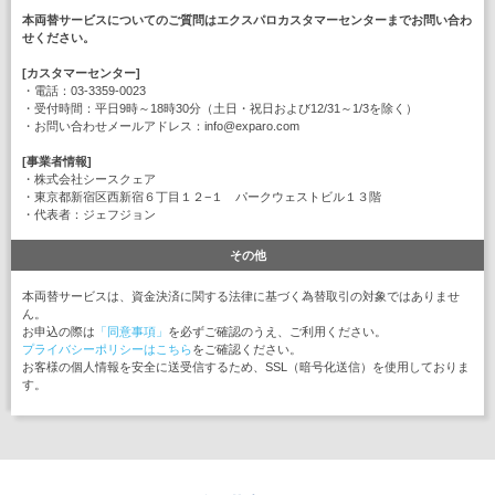
本両替サービスについてのご質問はエクスパロカスタマーセンターまでお問い合わ
せください。
[カスタマーセンター]
・電話：03-3359-0023
・受付時間：平日9時～18時30分（土日・祝日および12/31～1/3を除く）
・お問い合わせメールアドレス：info@exparo.com
[事業者情報]
・株式会社シースクェア
・東京都新宿区西新宿６丁目１２−１ パークウェストビル１３階
・代表者：ジェフジョン
その他
本両替サービスは、資金決済に関する法律に基づく為替取引の対象ではありませ
ん。
お申込の際は
「同意事項」
を必ずご確認のうえ、ご利用ください。
プライバシーポリシーはこちら
をご確認ください。
お客様の個人情報を安全に送受信するため、SSL（暗号化送信）を使用しておりま
す。