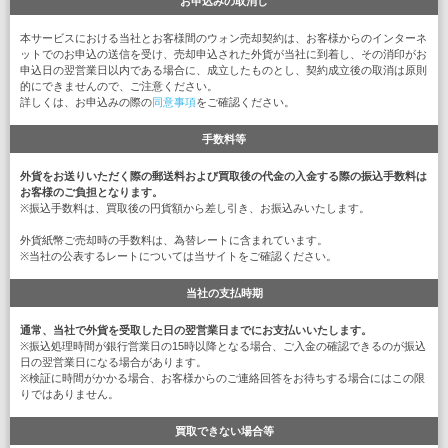
お申込みの取消し
本サービスにおける当社とお客様間のウォン売却契約は、お客様からのインターネ
ットでのお申込の送信を受け、売却申込された外貨が当社に到着し、その消印がお
申込日の翌営業日以内である場合に、成立したものとし、契約成立後の取消は原則
的にできませんので、ご注意ください。
詳しくは、お申込みの際の
同意事項
をご確認ください。
手数料等
外貨をお送りいただく際の郵送料および買取後の代金の入金する際の振込手数料は
お客様のご負担となります。
※振込手数料は、買取後の円貨額から差し引き、お振込みいたします。
外貨紙幣ご売却時の手数料は、為替レートに含まれています。
※当社の公表するレートについては当サイトをご確認ください。
当社の支払時期
通常、当社で外貨を受取した日の翌営業日までにお支払いいたします。
※振込処理時間が銀行営業日の15時以降となる場合、ご入金の確認できるのが振込
日の翌営業日になる場合があります。
※検証に時間がかかる場合、お客様からのご連絡回答をお待ちする場合にはこの限
りではありません。
買取できない場合等