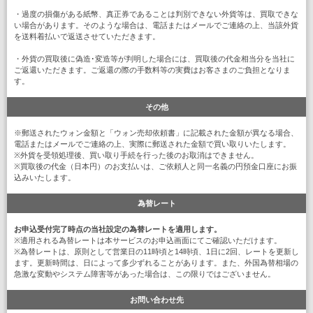
・過度の損傷がある紙幣、真正券であることは判別できない外貨等は、買取できな
い場合があります。そのような場合は、電話またはメールでご連絡の上、当該外貨
を送料着払いで返送させていただきます。
・外貨の買取後に偽造･変造等が判明した場合には、買取後の代金相当分を当社に
ご返還いただきます。ご返還の際の手数料等の実費はお客さまのご負担となりま
す。
その他
※郵送されたウォン金額と「ウォン売却依頼書」に記載された金額が異なる場合、
電話またはメールでご連絡の上、実際に郵送された金額で買い取りいたします。
※外貨を受領処理後、買い取り手続を行った後のお取消はできません。
※買取後の代金（日本円）のお支払いは、ご依頼人と同一名義の円預金口座にお振
込みいたします。
為替レート
お申込受付完了時点の当社設定の為替レートを適用します。
※適用される為替レートは本サービスのお申込画面にてご確認いただけます。
※為替レートは、原則として営業日の11時頃と14時頃、1日に2回、レートを更新し
ます。更新時間は、日によって多少ずれることがあります。また、外国為替相場の
急激な変動やシステム障害等があった場合は、この限りではございません。
お問い合わせ先