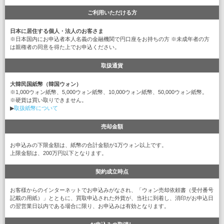
ご利用いただける方
日本に居住する個人・法人のお客さま
※日本国内にお申込者本人名義の金融機関で円口座をお持ちの方 ※未成年者の方
は親権者の同意を得た上でお申込ください。
取扱通貨
大韓民国紙幣（韓国ウォン）
※1,000ウォン紙幣、5,000ウォン紙幣、10,000ウォン紙幣、50,000ウォン紙幣。
※硬貨は買い取りできません。
▶
取扱紙幣について
売却金額
お申込みの下限金額は、紙幣の合計金額が1万ウォン以上です。
上限金額は、200万円以下となります。
契約成立時点
お客様からのインターネットでお申込みがなされ、「ウォン売却依頼書（受付番号
記載の用紙）」とともに、買取申込された外貨が、当社に到着し、消印がお申込日
の翌営業日以内である場合に限り、お申込みは有効となります。