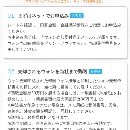
スマホやパソコンからどこでも、ネットで簡単申込み。
01
まずはネットでお申込み
お客様
レートを確認し、両替金額、金融機関情報をご指定しお申込み
ください。
お申込み完了後、「ウォン売却受付完了メール」が届きます。
ウォン売却依頼書をプリントアウトするか、売却受付番号をメ
モしてください。
02
売却されるウォンを当社まで郵送
お客様
ウォン売却申込された韓国ウォン紙幣と印刷したウォン売却依
頼書を封筒に入れ、当社宛に書留にてお送りください。
※買取金額が30万円を超える場合には、一般書留での郵送をお
勧めします。（簡易書留の最大保証額は30万円まで）
※申込書が印刷できない場合は、メモ用紙に受付番号、氏名、
連絡先、外貨金額を明記し、同封してください。
※送料は、お客様負担となります。
※送付期限は、お申込みから1営業日後の消印が有効です。
※郵送途中での事故につきましては、当社は責任を負いませ