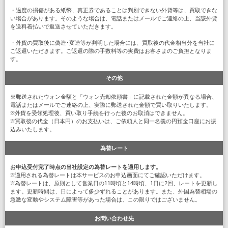
・過度の損傷がある紙幣、真正券であることは判別できない外貨等は、買取できな
い場合があります。そのような場合は、電話またはメールでご連絡の上、当該外貨
を送料着払いで返送させていただきます。
・外貨の買取後に偽造･変造等が判明した場合には、買取後の代金相当分を当社に
ご返還いただきます。ご返還の際の手数料等の実費はお客さまのご負担となりま
す。
その他
※郵送されたウォン金額と「ウォン売却依頼書」に記載された金額が異なる場合、
電話またはメールでご連絡の上、実際に郵送された金額で買い取りいたします。
※外貨を受領処理後、買い取り手続を行った後のお取消はできません。
※買取後の代金（日本円）のお支払いは、ご依頼人と同一名義の円預金口座にお振
込みいたします。
為替レート
お申込受付完了時点の当社設定の為替レートを適用します。
※適用される為替レートは本サービスのお申込画面にてご確認いただけます。
※為替レートは、原則として営業日の11時頃と14時頃、1日に2回、レートを更新し
ます。更新時間は、日によって多少ずれることがあります。また、外国為替相場の
急激な変動やシステム障害等があった場合は、この限りではございません。
お問い合わせ先