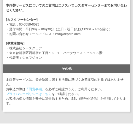
本両替サービスについてのご質問はエクスパロカスタマーセンターまでお問い合わ
せください。
[カスタマーセンター]
・電話：03-3359-0023
・受付時間：平日9時～18時30分（土日・祝日および12/31～1/3を除く）
・お問い合わせメールアドレス：info@exparo.com
[事業者情報]
・株式会社シースクェア
・東京都新宿区西新宿６丁目１２−１ パークウェストビル１３階
・代表者：ジェフジョン
その他
本両替サービスは、資金決済に関する法律に基づく為替取引の対象ではありませ
ん。
お申込の際は
「同意事項」
を必ずご確認のうえ、ご利用ください。
プライバシーポリシーはこちら
をご確認ください。
お客様の個人情報を安全に送受信するため、SSL（暗号化送信）を使用しておりま
す。