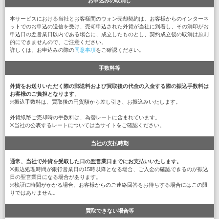
お申込みの取消し
本サービスにおける当社とお客様間のウォン売却契約は、お客様からのインターネ
ットでのお申込の送信を受け、売却申込された外貨が当社に到着し、その消印がお
申込日の翌営業日以内である場合に、成立したものとし、契約成立後の取消は原則
的にできませんので、ご注意ください。
詳しくは、お申込みの際の
同意事項
をご確認ください。
手数料等
外貨をお送りいただく際の郵送料および買取後の代金の入金する際の振込手数料は
お客様のご負担となります。
※振込手数料は、買取後の円貨額から差し引き、お振込みいたします。
外貨紙幣ご売却時の手数料は、為替レートに含まれています。
※当社の公表するレートについては当サイトをご確認ください。
当社の支払時期
通常、当社で外貨を受取した日の翌営業日までにお支払いいたします。
※振込処理時間が銀行営業日の15時以降となる場合、ご入金の確認できるのが振込
日の翌営業日になる場合があります。
※検証に時間がかかる場合、お客様からのご連絡回答をお待ちする場合にはこの限
りではありません。
買取できない場合等