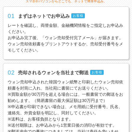
スマホやパソコンからどこでも、ネットで簡単申込み。
01
まずはネットでお申込み
お客様
レートを確認し、両替金額、金融機関情報をご指定しお申込み
ください。
お申込み完了後、「ウォン売却受付完了メール」が届きます。
ウォン売却依頼書をプリントアウトするか、売却受付番号をメ
モしてください。
02
売却されるウォンを当社まで郵送
お客様
ウォン売却申込された韓国ウォン紙幣と印刷したウォン売却依
頼書を封筒に入れ、当社宛に書留にてお送りください。
※買取金額が30万円を超える場合には、一般書留での郵送をお
勧めします。（簡易書留の最大保証額は30万円まで）
※申込書が印刷できない場合は、メモ用紙に受付番号、氏名、
連絡先、外貨金額を明記し、同封してください。
※送料は、お客様負担となります。
※送付期限は、お申込みから1営業日後の消印が有効です。
※郵送途中での事故につきましては、当社は責任を負いませ