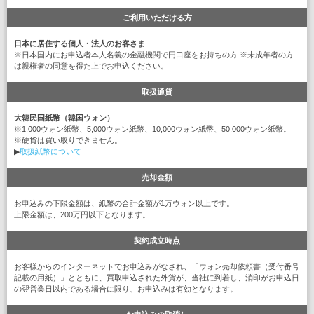
ご利用いただける方
日本に居住する個人・法人のお客さま
※日本国内にお申込者本人名義の金融機関で円口座をお持ちの方 ※未成年者の方
は親権者の同意を得た上でお申込ください。
取扱通貨
大韓民国紙幣（韓国ウォン）
※1,000ウォン紙幣、5,000ウォン紙幣、10,000ウォン紙幣、50,000ウォン紙幣。
※硬貨は買い取りできません。
▶
取扱紙幣について
売却金額
お申込みの下限金額は、紙幣の合計金額が1万ウォン以上です。
上限金額は、200万円以下となります。
契約成立時点
お客様からのインターネットでお申込みがなされ、「ウォン売却依頼書（受付番号
記載の用紙）」とともに、買取申込された外貨が、当社に到着し、消印がお申込日
の翌営業日以内である場合に限り、お申込みは有効となります。