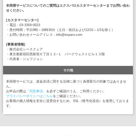
本両替サービスについてのご質問はエクスパロカスタマーセンターまでお問い合わ
せください。
[カスタマーセンター]
・電話：03-3359-0023
・受付時間：平日9時～18時30分（土日・祝日および12/31～1/3を除く）
・お問い合わせメールアドレス：info@exparo.com
[事業者情報]
・株式会社シースクェア
・東京都新宿区西新宿６丁目１２−１ パークウェストビル１３階
・代表者：ジェフジョン
その他
本両替サービスは、資金決済に関する法律に基づく為替取引の対象ではありませ
ん。
お申込の際は
「同意事項」
を必ずご確認のうえ、ご利用ください。
プライバシーポリシーはこちら
をご確認ください。
お客様の個人情報を安全に送受信するため、SSL（暗号化送信）を使用しておりま
す。