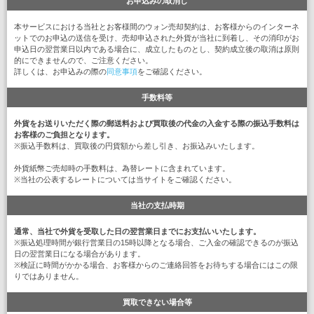
お申込みの取消し
本サービスにおける当社とお客様間のウォン売却契約は、お客様からのインターネ
ットでのお申込の送信を受け、売却申込された外貨が当社に到着し、その消印がお
申込日の翌営業日以内である場合に、成立したものとし、契約成立後の取消は原則
的にできませんので、ご注意ください。
詳しくは、お申込みの際の
同意事項
をご確認ください。
手数料等
外貨をお送りいただく際の郵送料および買取後の代金の入金する際の振込手数料は
お客様のご負担となります。
※振込手数料は、買取後の円貨額から差し引き、お振込みいたします。
外貨紙幣ご売却時の手数料は、為替レートに含まれています。
※当社の公表するレートについては当サイトをご確認ください。
当社の支払時期
通常、当社で外貨を受取した日の翌営業日までにお支払いいたします。
※振込処理時間が銀行営業日の15時以降となる場合、ご入金の確認できるのが振込
日の翌営業日になる場合があります。
※検証に時間がかかる場合、お客様からのご連絡回答をお待ちする場合にはこの限
りではありません。
買取できない場合等