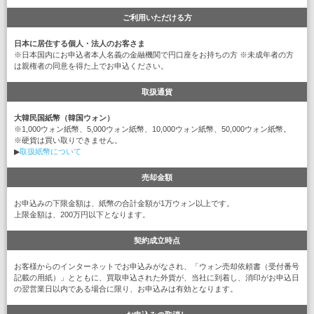
ご利用いただける方
日本に居住する個人・法人のお客さま
※日本国内にお申込者本人名義の金融機関で円口座をお持ちの方 ※未成年者の方
は親権者の同意を得た上でお申込ください。
取扱通貨
大韓民国紙幣（韓国ウォン）
※1,000ウォン紙幣、5,000ウォン紙幣、10,000ウォン紙幣、50,000ウォン紙幣。
※硬貨は買い取りできません。
▶
取扱紙幣について
売却金額
お申込みの下限金額は、紙幣の合計金額が1万ウォン以上です。
上限金額は、200万円以下となります。
契約成立時点
お客様からのインターネットでお申込みがなされ、「ウォン売却依頼書（受付番号
記載の用紙）」とともに、買取申込された外貨が、当社に到着し、消印がお申込日
の翌営業日以内である場合に限り、お申込みは有効となります。