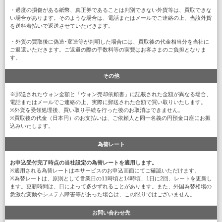
・過度の損傷がある紙幣、真正券であることは判別できない外貨等は、買取できな
い場合があります。そのような場合は、電話またはメールでご連絡の上、当該外貨
を送料着払いで返送させていただきます。
・外貨の買取後に偽造･変造等が判明した場合には、買取後の代金相当分を当社に
ご返還いただきます。ご返還の際の手数料等の実費はお客さまのご負担となりま
す。
その他
※郵送されたウォン金額と「ウォン売却依頼書」に記載された金額が異なる場合、
電話またはメールでご連絡の上、実際に郵送された金額で買い取りいたします。
※外貨を受領処理後、買い取り手続を行った後のお取消はできません。
※買取後の代金（日本円）のお支払いは、ご依頼人と同一名義の円預金口座にお振
込みいたします。
為替レート
お申込受付完了時点の当社設定の為替レートを適用します。
※適用される為替レートは本サービスのお申込画面にてご確認いただけます。
※為替レートは、原則として営業日の11時頃と14時頃、1日に2回、レートを更新し
ます。更新時間は、日によって多少ずれることがあります。また、外国為替相場の
急激な変動やシステム障害等があった場合は、この限りではございません。
お問い合わせ先