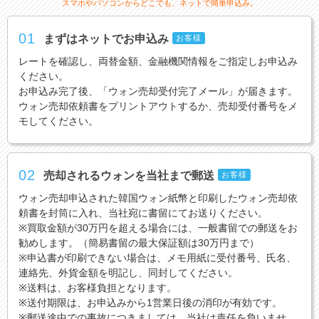
スマホやパソコンからどこでも、ネットで簡単申込み。
01
まずはネットでお申込み
お客様
レートを確認し、両替金額、金融機関情報をご指定しお申込み
ください。
お申込み完了後、「ウォン売却受付完了メール」が届きます。
ウォン売却依頼書をプリントアウトするか、売却受付番号をメ
モしてください。
02
売却されるウォンを当社まで郵送
お客様
ウォン売却申込された韓国ウォン紙幣と印刷したウォン売却依
頼書を封筒に入れ、当社宛に書留にてお送りください。
※買取金額が30万円を超える場合には、一般書留での郵送をお
勧めします。（簡易書留の最大保証額は30万円まで）
※申込書が印刷できない場合は、メモ用紙に受付番号、氏名、
連絡先、外貨金額を明記し、同封してください。
※送料は、お客様負担となります。
※送付期限は、お申込みから1営業日後の消印が有効です。
※郵送途中での事故につきましては、当社は責任を負いませ