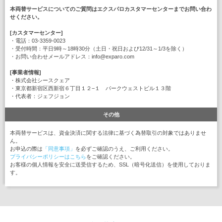
本両替サービスについてのご質問はエクスパロカスタマーセンターまでお問い合わ
せください。
[カスタマーセンター]
・電話：03-3359-0023
・受付時間：平日9時～18時30分（土日・祝日および12/31～1/3を除く）
・お問い合わせメールアドレス：info@exparo.com
[事業者情報]
・株式会社シースクェア
・東京都新宿区西新宿６丁目１２−１ パークウェストビル１３階
・代表者：ジェフジョン
その他
本両替サービスは、資金決済に関する法律に基づく為替取引の対象ではありませ
ん。
お申込の際は
「同意事項」
を必ずご確認のうえ、ご利用ください。
プライバシーポリシーはこちら
をご確認ください。
お客様の個人情報を安全に送受信するため、SSL（暗号化送信）を使用しておりま
す。