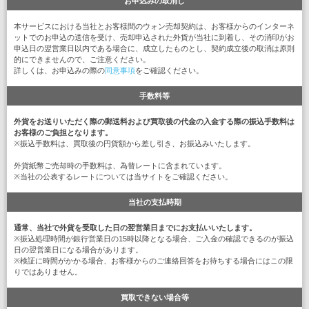
お申込みの取消し
本サービスにおける当社とお客様間のウォン売却契約は、お客様からのインターネ
ットでのお申込の送信を受け、売却申込された外貨が当社に到着し、その消印がお
申込日の翌営業日以内である場合に、成立したものとし、契約成立後の取消は原則
的にできませんので、ご注意ください。
詳しくは、お申込みの際の
同意事項
をご確認ください。
手数料等
外貨をお送りいただく際の郵送料および買取後の代金の入金する際の振込手数料は
お客様のご負担となります。
※振込手数料は、買取後の円貨額から差し引き、お振込みいたします。
外貨紙幣ご売却時の手数料は、為替レートに含まれています。
※当社の公表するレートについては当サイトをご確認ください。
当社の支払時期
通常、当社で外貨を受取した日の翌営業日までにお支払いいたします。
※振込処理時間が銀行営業日の15時以降となる場合、ご入金の確認できるのが振込
日の翌営業日になる場合があります。
※検証に時間がかかる場合、お客様からのご連絡回答をお待ちする場合にはこの限
りではありません。
買取できない場合等