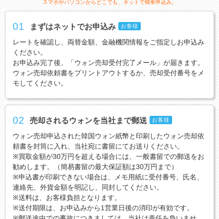
スマホやパソコンからどこでも、ネットで簡単申込み。
01
まずはネットでお申込み
お客様
レートを確認し、両替金額、金融機関情報をご指定しお申込み
ください。
お申込み完了後、「ウォン売却受付完了メール」が届きます。
ウォン売却依頼書をプリントアウトするか、売却受付番号をメ
モしてください。
02
売却されるウォンを当社まで郵送
お客様
ウォン売却申込された韓国ウォン紙幣と印刷したウォン売却依
頼書を封筒に入れ、当社宛に書留にてお送りください。
※買取金額が30万円を超える場合には、一般書留での郵送をお
勧めします。（簡易書留の最大保証額は30万円まで）
※申込書が印刷できない場合は、メモ用紙に受付番号、氏名、
連絡先、外貨金額を明記し、同封してください。
※送料は、お客様負担となります。
※送付期限は、お申込みから1営業日後の消印が有効です。
※郵送途中での事故につきましては、当社は責任を負いませ