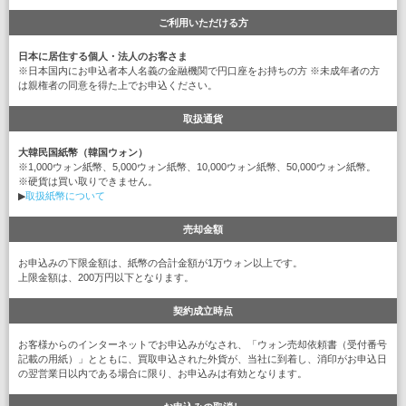
ご利用いただける方
日本に居住する個人・法人のお客さま
※日本国内にお申込者本人名義の金融機関で円口座をお持ちの方 ※未成年者の方
は親権者の同意を得た上でお申込ください。
取扱通貨
大韓民国紙幣（韓国ウォン）
※1,000ウォン紙幣、5,000ウォン紙幣、10,000ウォン紙幣、50,000ウォン紙幣。
※硬貨は買い取りできません。
▶
取扱紙幣について
売却金額
お申込みの下限金額は、紙幣の合計金額が1万ウォン以上です。
上限金額は、200万円以下となります。
契約成立時点
お客様からのインターネットでお申込みがなされ、「ウォン売却依頼書（受付番号
記載の用紙）」とともに、買取申込された外貨が、当社に到着し、消印がお申込日
の翌営業日以内である場合に限り、お申込みは有効となります。