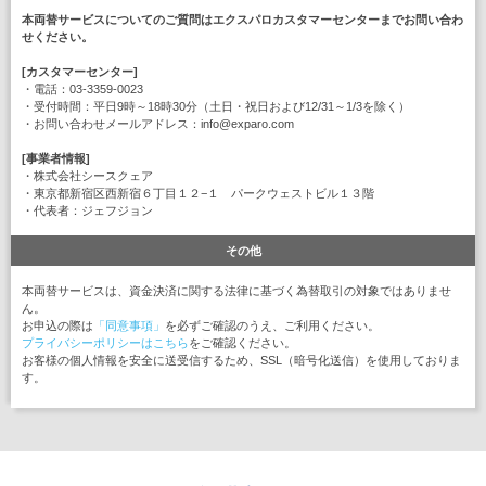
本両替サービスについてのご質問はエクスパロカスタマーセンターまでお問い合わ
せください。
[カスタマーセンター]
・電話：03-3359-0023
・受付時間：平日9時～18時30分（土日・祝日および12/31～1/3を除く）
・お問い合わせメールアドレス：info@exparo.com
[事業者情報]
・株式会社シースクェア
・東京都新宿区西新宿６丁目１２−１ パークウェストビル１３階
・代表者：ジェフジョン
その他
本両替サービスは、資金決済に関する法律に基づく為替取引の対象ではありませ
ん。
お申込の際は
「同意事項」
を必ずご確認のうえ、ご利用ください。
プライバシーポリシーはこちら
をご確認ください。
お客様の個人情報を安全に送受信するため、SSL（暗号化送信）を使用しておりま
す。