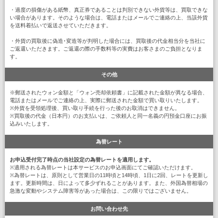
・過度の損傷がある紙幣、真正券であることは判別できない外貨等は、買取できな
い場合があります。そのような場合は、電話またはメールでご連絡の上、当該外貨
を送料着払いで返送させていただきます。
・外貨の買取後に偽造･変造等が判明した場合には、買取後の代金相当分を当社に
ご返還いただきます。ご返還の際の手数料等の実費はお客さまのご負担となりま
す。
その他
※郵送されたウォン金額と「ウォン売却依頼書」に記載された金額が異なる場合、
電話またはメールでご連絡の上、実際に郵送された金額で買い取りいたします。
※外貨を受領処理後、買い取り手続を行った後のお取消はできません。
※買取後の代金（日本円）のお支払いは、ご依頼人と同一名義の円預金口座にお振
込みいたします。
為替レート
お申込受付完了時点の当社設定の為替レートを適用します。
※適用される為替レートは本サービスのお申込画面にてご確認いただけます。
※為替レートは、原則として営業日の11時頃と14時頃、1日に2回、レートを更新し
ます。更新時間は、日によって多少ずれることがあります。また、外国為替相場の
急激な変動やシステム障害等があった場合は、この限りではございません。
お問い合わせ先