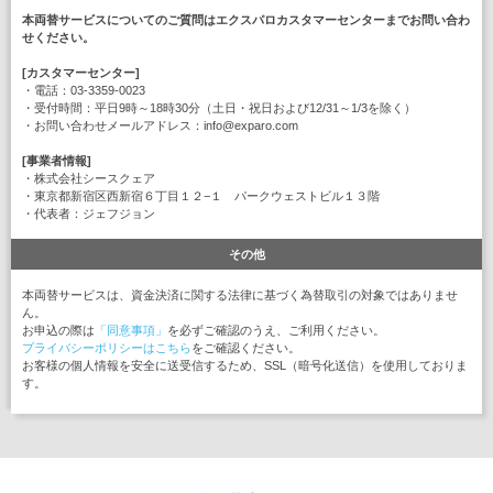
本両替サービスについてのご質問はエクスパロカスタマーセンターまでお問い合わ
せください。
[カスタマーセンター]
・電話：03-3359-0023
・受付時間：平日9時～18時30分（土日・祝日および12/31～1/3を除く）
・お問い合わせメールアドレス：info@exparo.com
[事業者情報]
・株式会社シースクェア
・東京都新宿区西新宿６丁目１２−１ パークウェストビル１３階
・代表者：ジェフジョン
その他
本両替サービスは、資金決済に関する法律に基づく為替取引の対象ではありませ
ん。
お申込の際は
「同意事項」
を必ずご確認のうえ、ご利用ください。
プライバシーポリシーはこちら
をご確認ください。
お客様の個人情報を安全に送受信するため、SSL（暗号化送信）を使用しておりま
す。