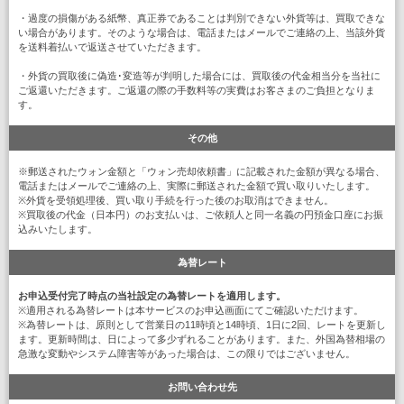
・過度の損傷がある紙幣、真正券であることは判別できない外貨等は、買取できな
い場合があります。そのような場合は、電話またはメールでご連絡の上、当該外貨
を送料着払いで返送させていただきます。
・外貨の買取後に偽造･変造等が判明した場合には、買取後の代金相当分を当社に
ご返還いただきます。ご返還の際の手数料等の実費はお客さまのご負担となりま
す。
その他
※郵送されたウォン金額と「ウォン売却依頼書」に記載された金額が異なる場合、
電話またはメールでご連絡の上、実際に郵送された金額で買い取りいたします。
※外貨を受領処理後、買い取り手続を行った後のお取消はできません。
※買取後の代金（日本円）のお支払いは、ご依頼人と同一名義の円預金口座にお振
込みいたします。
為替レート
お申込受付完了時点の当社設定の為替レートを適用します。
※適用される為替レートは本サービスのお申込画面にてご確認いただけます。
※為替レートは、原則として営業日の11時頃と14時頃、1日に2回、レートを更新し
ます。更新時間は、日によって多少ずれることがあります。また、外国為替相場の
急激な変動やシステム障害等があった場合は、この限りではございません。
お問い合わせ先