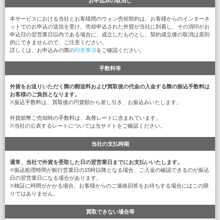
お申込みの取消し
本サービスにおける当社とお客様間のウォン売却契約は、お客様からのインターネ
ットでのお申込の送信を受け、売却申込された外貨が当社に到着し、その消印がお
申込日の翌営業日以内である場合に、成立したものとし、契約成立後の取消は原則
的にできませんので、ご注意ください。
詳しくは、お申込みの際の
同意事項
をご確認ください。
手数料等
外貨をお送りいただく際の郵送料および買取後の代金の入金する際の振込手数料は
お客様のご負担となります。
※振込手数料は、買取後の円貨額から差し引き、お振込みいたします。
外貨紙幣ご売却時の手数料は、為替レートに含まれています。
※当社の公表するレートについては当サイトをご確認ください。
当社の支払時期
通常、当社で外貨を受取した日の翌営業日までにお支払いいたします。
※振込処理時間が銀行営業日の15時以降となる場合、ご入金の確認できるのが振込
日の翌営業日になる場合があります。
※検証に時間がかかる場合、お客様からのご連絡回答をお待ちする場合にはこの限
りではありません。
買取できない場合等