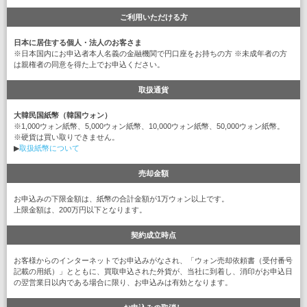
ご利用いただける方
日本に居住する個人・法人のお客さま
※日本国内にお申込者本人名義の金融機関で円口座をお持ちの方 ※未成年者の方
は親権者の同意を得た上でお申込ください。
取扱通貨
大韓民国紙幣（韓国ウォン）
※1,000ウォン紙幣、5,000ウォン紙幣、10,000ウォン紙幣、50,000ウォン紙幣。
※硬貨は買い取りできません。
▶
取扱紙幣について
売却金額
お申込みの下限金額は、紙幣の合計金額が1万ウォン以上です。
上限金額は、200万円以下となります。
契約成立時点
お客様からのインターネットでお申込みがなされ、「ウォン売却依頼書（受付番号
記載の用紙）」とともに、買取申込された外貨が、当社に到着し、消印がお申込日
の翌営業日以内である場合に限り、お申込みは有効となります。