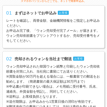
スマホやパソコンからどこでも、ネットで簡単申込み。
01
まずはネットでお申込み
お客様
レートを確認し、両替金額、金融機関情報をご指定しお申込み
ください。
お申込み完了後、「ウォン売却受付完了メール」が届きます。
ウォン売却依頼書をプリントアウトするか、売却受付番号をメ
モしてください。
02
売却されるウォンを当社まで郵送
お客様
ウォン売却申込された韓国ウォン紙幣と印刷したウォン売却依
頼書を封筒に入れ、当社宛に書留にてお送りください。
※買取金額が30万円を超える場合には、一般書留での郵送をお
勧めします。（簡易書留の最大保証額は30万円まで）
※申込書が印刷できない場合は、メモ用紙に受付番号、氏名、
連絡先、外貨金額を明記し、同封してください。
※送料は、お客様負担となります。
※送付期限は、お申込みから1営業日後の消印が有効です。
※郵送途中での事故につきましては、当社は責任を負いませ