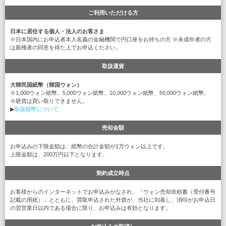
ご利用いただける方
日本に居住する個人・法人のお客さま
※日本国内にお申込者本人名義の金融機関で円口座をお持ちの方 ※未成年者の方
は親権者の同意を得た上でお申込ください。
取扱通貨
大韓民国紙幣（韓国ウォン）
※1,000ウォン紙幣、5,000ウォン紙幣、10,000ウォン紙幣、50,000ウォン紙幣。
※硬貨は買い取りできません。
▶
取扱紙幣について
売却金額
お申込みの下限金額は、紙幣の合計金額が1万ウォン以上です。
上限金額は、200万円以下となります。
契約成立時点
お客様からのインターネットでお申込みがなされ、「ウォン売却依頼書（受付番号
記載の用紙）」とともに、買取申込された外貨が、当社に到着し、消印がお申込日
の翌営業日以内である場合に限り、お申込みは有効となります。