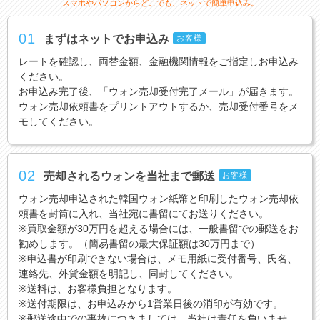
スマホやパソコンからどこでも、ネットで簡単申込み。
01
まずはネットでお申込み
お客様
レートを確認し、両替金額、金融機関情報をご指定しお申込み
ください。
お申込み完了後、「ウォン売却受付完了メール」が届きます。
ウォン売却依頼書をプリントアウトするか、売却受付番号をメ
モしてください。
02
売却されるウォンを当社まで郵送
お客様
ウォン売却申込された韓国ウォン紙幣と印刷したウォン売却依
頼書を封筒に入れ、当社宛に書留にてお送りください。
※買取金額が30万円を超える場合には、一般書留での郵送をお
勧めします。（簡易書留の最大保証額は30万円まで）
※申込書が印刷できない場合は、メモ用紙に受付番号、氏名、
連絡先、外貨金額を明記し、同封してください。
※送料は、お客様負担となります。
※送付期限は、お申込みから1営業日後の消印が有効です。
※郵送途中での事故につきましては、当社は責任を負いませ