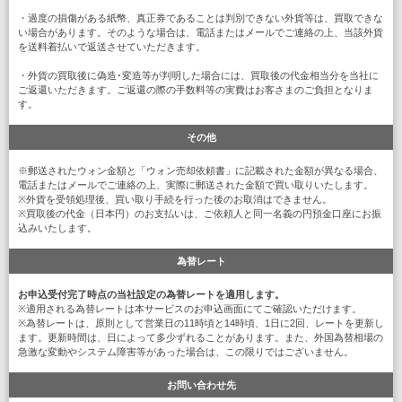
・過度の損傷がある紙幣、真正券であることは判別できない外貨等は、買取できな
い場合があります。そのような場合は、電話またはメールでご連絡の上、当該外貨
を送料着払いで返送させていただきます。
・外貨の買取後に偽造･変造等が判明した場合には、買取後の代金相当分を当社に
ご返還いただきます。ご返還の際の手数料等の実費はお客さまのご負担となりま
す。
その他
※郵送されたウォン金額と「ウォン売却依頼書」に記載された金額が異なる場合、
電話またはメールでご連絡の上、実際に郵送された金額で買い取りいたします。
※外貨を受領処理後、買い取り手続を行った後のお取消はできません。
※買取後の代金（日本円）のお支払いは、ご依頼人と同一名義の円預金口座にお振
込みいたします。
為替レート
お申込受付完了時点の当社設定の為替レートを適用します。
※適用される為替レートは本サービスのお申込画面にてご確認いただけます。
※為替レートは、原則として営業日の11時頃と14時頃、1日に2回、レートを更新し
ます。更新時間は、日によって多少ずれることがあります。また、外国為替相場の
急激な変動やシステム障害等があった場合は、この限りではございません。
お問い合わせ先