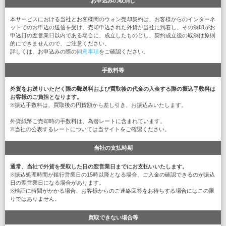
お申込みの取消し
本サービスにおける当社とお客様間のウォン売却契約は、お客様からのインターネ
ットでのお申込の送信を受け、売却申込された外貨が当社に到着し、その消印がお
申込日の翌営業日以内である場合に、成立したものとし、契約成立後の取消は原則
的にできませんので、ご注意ください。
詳しくは、お申込みの際の
同意事項
をご確認ください。
手数料等
外貨をお送りいただく際の郵送料および買取後の代金の入金する際の振込手数料は
お客様のご負担となります。
※振込手数料は、買取後の円貨額から差し引き、お振込みいたします。
外貨紙幣ご売却時の手数料は、為替レートに含まれています。
※当社の公表するレートについては当サイトをご確認ください。
当社の支払時期
通常、当社で外貨を受取した日の翌営業日までにお支払いいたします。
※振込処理時間が銀行営業日の15時以降となる場合、ご入金の確認できるのが振込
日の翌営業日になる場合があります。
※検証に時間がかかる場合、お客様からのご連絡回答をお待ちする場合にはこの限
りではありません。
買取できない場合等