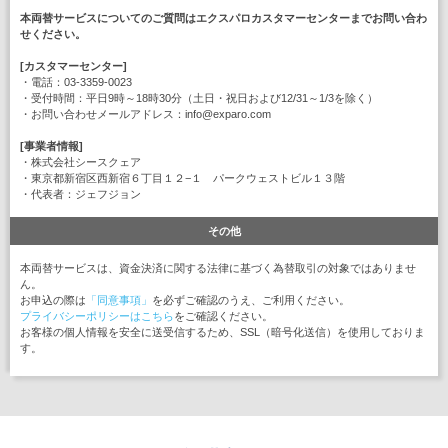
本両替サービスについてのご質問はエクスパロカスタマーセンターまでお問い合わ
せください。
[カスタマーセンター]
・電話：03-3359-0023
・受付時間：平日9時～18時30分（土日・祝日および12/31～1/3を除く）
・お問い合わせメールアドレス：info@exparo.com
[事業者情報]
・株式会社シースクェア
・東京都新宿区西新宿６丁目１２−１ パークウェストビル１３階
・代表者：ジェフジョン
その他
本両替サービスは、資金決済に関する法律に基づく為替取引の対象ではありませ
ん。
お申込の際は
「同意事項」
を必ずご確認のうえ、ご利用ください。
プライバシーポリシーはこちら
をご確認ください。
お客様の個人情報を安全に送受信するため、SSL（暗号化送信）を使用しておりま
す。