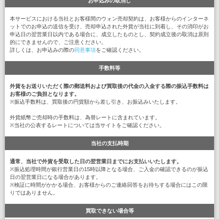
お申込みの取消し
本サービスにおける当社とお客様間のウォン売却契約は、お客様からのインターネ
ットでのお申込の送信を受け、売却申込された外貨が当社に到着し、その消印がお
申込日の翌営業日以内である場合に、成立したものとし、契約成立後の取消は原則
的にできませんので、ご注意ください。
詳しくは、お申込みの際の
同意事項
をご確認ください。
手数料等
外貨をお送りいただく際の郵送料および買取後の代金の入金する際の振込手数料は
お客様のご負担となります。
※振込手数料は、買取後の円貨額から差し引き、お振込みいたします。
外貨紙幣ご売却時の手数料は、為替レートに含まれています。
※当社の公表するレートについては当サイトをご確認ください。
当社の支払時期
通常、当社で外貨を受取した日の翌営業日までにお支払いいたします。
※振込処理時間が銀行営業日の15時以降となる場合、ご入金の確認できるのが振込
日の翌営業日になる場合があります。
※検証に時間がかかる場合、お客様からのご連絡回答をお待ちする場合にはこの限
りではありません。
買取できない場合等