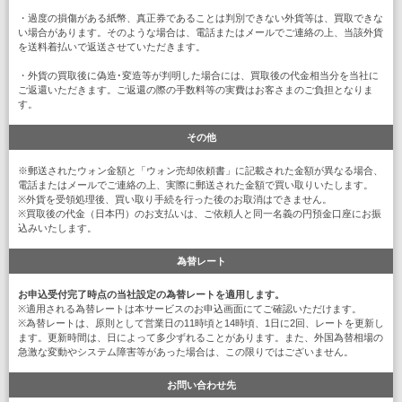
・過度の損傷がある紙幣、真正券であることは判別できない外貨等は、買取できな
い場合があります。そのような場合は、電話またはメールでご連絡の上、当該外貨
を送料着払いで返送させていただきます。
・外貨の買取後に偽造･変造等が判明した場合には、買取後の代金相当分を当社に
ご返還いただきます。ご返還の際の手数料等の実費はお客さまのご負担となりま
す。
その他
※郵送されたウォン金額と「ウォン売却依頼書」に記載された金額が異なる場合、
電話またはメールでご連絡の上、実際に郵送された金額で買い取りいたします。
※外貨を受領処理後、買い取り手続を行った後のお取消はできません。
※買取後の代金（日本円）のお支払いは、ご依頼人と同一名義の円預金口座にお振
込みいたします。
為替レート
お申込受付完了時点の当社設定の為替レートを適用します。
※適用される為替レートは本サービスのお申込画面にてご確認いただけます。
※為替レートは、原則として営業日の11時頃と14時頃、1日に2回、レートを更新し
ます。更新時間は、日によって多少ずれることがあります。また、外国為替相場の
急激な変動やシステム障害等があった場合は、この限りではございません。
お問い合わせ先