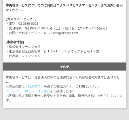
本両替サービスについてのご質問はエクスパロカスタマーセンターまでお問い合わ
せください。
[カスタマーセンター]
・電話：03-3359-0023
・受付時間：平日9時～18時30分（土日・祝日および12/31～1/3を除く）
・お問い合わせメールアドレス：info@exparo.com
[事業者情報]
・株式会社シースクェア
・東京都新宿区西新宿６丁目１２−１ パークウェストビル１３階
・代表者：ジェフジョン
その他
本両替サービスは、資金決済に関する法律に基づく為替取引の対象ではありませ
ん。
お申込の際は
「同意事項」
を必ずご確認のうえ、ご利用ください。
プライバシーポリシーはこちら
をご確認ください。
お客様の個人情報を安全に送受信するため、SSL（暗号化送信）を使用しておりま
す。