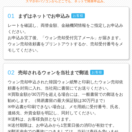
スマホやパソコンからどこでも、ネットで簡単申込み。
01
まずはネットでお申込み
お客様
レートを確認し、両替金額、金融機関情報をご指定しお申込み
ください。
お申込み完了後、「ウォン売却受付完了メール」が届きます。
ウォン売却依頼書をプリントアウトするか、売却受付番号をメ
モしてください。
02
売却されるウォンを当社まで郵送
お客様
ウォン売却申込された韓国ウォン紙幣と印刷したウォン売却依
頼書を封筒に入れ、当社宛に書留にてお送りください。
※買取金額が30万円を超える場合には、一般書留での郵送をお
勧めします。（簡易書留の最大保証額は30万円まで）
※申込書が印刷できない場合は、メモ用紙に受付番号、氏名、
連絡先、外貨金額を明記し、同封してください。
※送料は、お客様負担となります。
※送付期限は、お申込みから1営業日後の消印が有効です。
※郵送途中での事故につきましては、当社は責任を負いませ