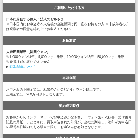
ご利用いただける方
日本に居住する個人・法人のお客さま
※日本国内にお申込者本人名義の金融機関で円口座をお持ちの方 ※未成年者の方
は親権者の同意を得た上でお申込ください。
取扱通貨
大韓民国紙幣（韓国ウォン）
※1,000ウォン紙幣、5,000ウォン紙幣、10,000ウォン紙幣、50,000ウォン紙幣。
※硬貨は買い取りできません。
▶
取扱紙幣について
売却金額
お申込みの下限金額は、紙幣の合計金額が1万ウォン以上です。
上限金額は、200万円以下となります。
契約成立時点
お客様からのインターネットでお申込みがなされ、「ウォン売却依頼書（受付番号
記載の用紙）」とともに、買取申込された外貨が、当社に到着し、消印がお申込日
の翌営業日以内である場合に限り、お申込みは有効となります。