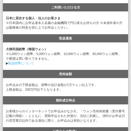
ご利用いただける方
日本に居住する個人・法人のお客さま
※日本国内にお申込者本人名義の金融機関で円口座をお持ちの方 ※未成年者の方
は親権者の同意を得た上でお申込ください。
取扱通貨
大韓民国紙幣（韓国ウォン）
※1,000ウォン紙幣、5,000ウォン紙幣、10,000ウォン紙幣、50,000ウォン紙幣。
※硬貨は買い取りできません。
▶
取扱紙幣について
売却金額
お申込みの下限金額は、紙幣の合計金額が1万ウォン以上です。
上限金額は、200万円以下となります。
契約成立時点
お客様からのインターネットでお申込みがなされ、「ウォン売却依頼書（受付番号
記載の用紙）」とともに、買取申込された外貨が、当社に到着し、消印がお申込日
の翌営業日以内である場合に限り、お申込みは有効となります。