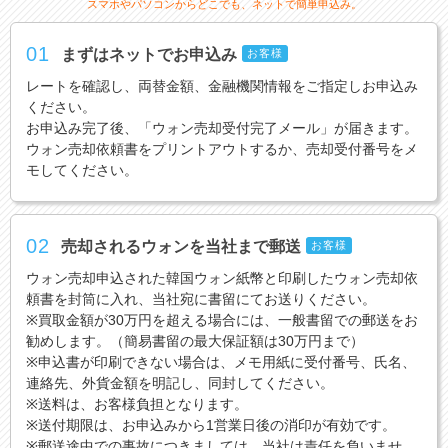
スマホやパソコンからどこでも、ネットで簡単申込み。
01
まずはネットでお申込み
お客様
レートを確認し、両替金額、金融機関情報をご指定しお申込み
ください。
お申込み完了後、「ウォン売却受付完了メール」が届きます。
ウォン売却依頼書をプリントアウトするか、売却受付番号をメ
モしてください。
02
売却されるウォンを当社まで郵送
お客様
ウォン売却申込された韓国ウォン紙幣と印刷したウォン売却依
頼書を封筒に入れ、当社宛に書留にてお送りください。
※買取金額が30万円を超える場合には、一般書留での郵送をお
勧めします。（簡易書留の最大保証額は30万円まで）
※申込書が印刷できない場合は、メモ用紙に受付番号、氏名、
連絡先、外貨金額を明記し、同封してください。
※送料は、お客様負担となります。
※送付期限は、お申込みから1営業日後の消印が有効です。
※郵送途中での事故につきましては、当社は責任を負いませ