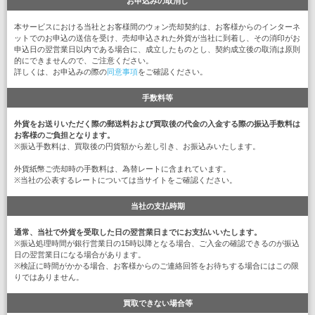
お申込みの取消し
本サービスにおける当社とお客様間のウォン売却契約は、お客様からのインターネ
ットでのお申込の送信を受け、売却申込された外貨が当社に到着し、その消印がお
申込日の翌営業日以内である場合に、成立したものとし、契約成立後の取消は原則
的にできませんので、ご注意ください。
詳しくは、お申込みの際の
同意事項
をご確認ください。
手数料等
外貨をお送りいただく際の郵送料および買取後の代金の入金する際の振込手数料は
お客様のご負担となります。
※振込手数料は、買取後の円貨額から差し引き、お振込みいたします。
外貨紙幣ご売却時の手数料は、為替レートに含まれています。
※当社の公表するレートについては当サイトをご確認ください。
当社の支払時期
通常、当社で外貨を受取した日の翌営業日までにお支払いいたします。
※振込処理時間が銀行営業日の15時以降となる場合、ご入金の確認できるのが振込
日の翌営業日になる場合があります。
※検証に時間がかかる場合、お客様からのご連絡回答をお待ちする場合にはこの限
りではありません。
買取できない場合等