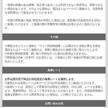
・過度の損傷がある紙幣、真正券であることは判別できない外貨等は、買取できな
い場合があります。そのような場合は、電話またはメールでご連絡の上、当該外貨
を送料着払いで返送させていただきます。
・外貨の買取後に偽造･変造等が判明した場合には、買取後の代金相当分を当社に
ご返還いただきます。ご返還の際の手数料等の実費はお客さまのご負担となりま
す。
その他
※郵送されたウォン金額と「ウォン売却依頼書」に記載された金額が異なる場合、
電話またはメールでご連絡の上、実際に郵送された金額で買い取りいたします。
※外貨を受領処理後、買い取り手続を行った後のお取消はできません。
※買取後の代金（日本円）のお支払いは、ご依頼人と同一名義の円預金口座にお振
込みいたします。
為替レート
お申込受付完了時点の当社設定の為替レートを適用します。
※適用される為替レートは本サービスのお申込画面にてご確認いただけます。
※為替レートは、原則として営業日の11時頃と14時頃、1日に2回、レートを更新し
ます。更新時間は、日によって多少ずれることがあります。また、外国為替相場の
急激な変動やシステム障害等があった場合は、この限りではございません。
お問い合わせ先