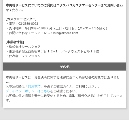
本両替サービスについてのご質問はエクスパロカスタマーセンターまでお問い合わ
せください。
[カスタマーセンター]
・電話：03-3359-0023
・受付時間：平日9時～18時30分（土日・祝日および12/31～1/3を除く）
・お問い合わせメールアドレス：info@exparo.com
[事業者情報]
・株式会社シースクェア
・東京都新宿区西新宿６丁目１２−１ パークウェストビル１３階
・代表者：ジェフジョン
その他
本両替サービスは、資金決済に関する法律に基づく為替取引の対象ではありませ
ん。
お申込の際は
「同意事項」
を必ずご確認のうえ、ご利用ください。
プライバシーポリシーはこちら
をご確認ください。
お客様の個人情報を安全に送受信するため、SSL（暗号化送信）を使用しておりま
す。