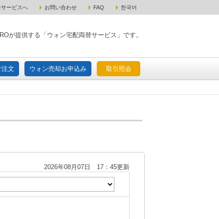
金サービスへ
お問い合わせ
FAQ
한국어
入宅配ご注文
ウォン売却お申込み
取引照会
XPAROが提供する「ウォン宅配両替サービス」です。
ご注文
ウォン売却お申込み
取引照会
2026年08月07日 17：45更新