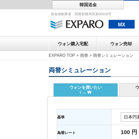
韓国送金
ウォン購入宅配
資金移動業者 関東財務局長第00018号
MX
ウォン購入宅配
ウォン売却
EXPARO TOP
>
両替
>
両替シミュレーション
両替シミュレーション
ウォンを買いたい
\ → ₩
基準
100 円
為替レート