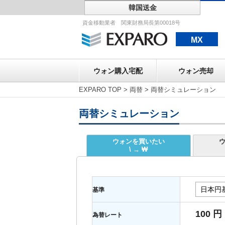
韓国送金
ウォン購入宅配
資金移動業者 関東財務局長第00018号
MX
ウォン購入宅配
ウォン売却
EXPARO TOP
>
両替
>
両替シミュレーション
両替シミュレーション
ウォンを買いたい
\ → ₩
基準
100 円
為替レート