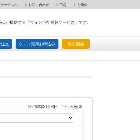
金サービスへ
お問い合わせ
FAQ
한국어
入宅配ご注文
ウォン売却お申込み
取引照会
XPAROが提供する「ウォン宅配両替サービス」です。
ご注文
ウォン売却お申込み
取引照会
2026年08月08日 17：50更新