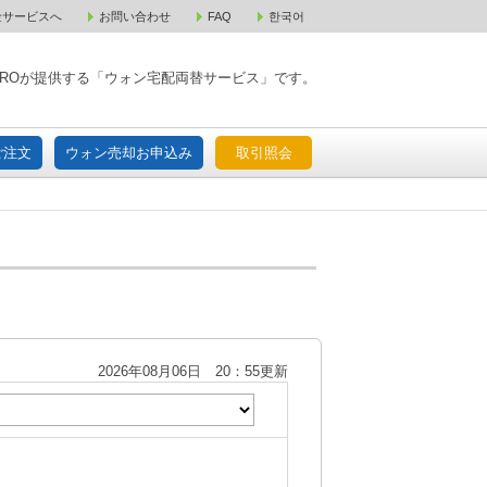
金サービスへ
お問い合わせ
FAQ
한국어
入宅配ご注文
ウォン売却お申込み
取引照会
XPAROが提供する「ウォン宅配両替サービス」です。
ご注文
ウォン売却お申込み
取引照会
2026年08月06日 20：55更新