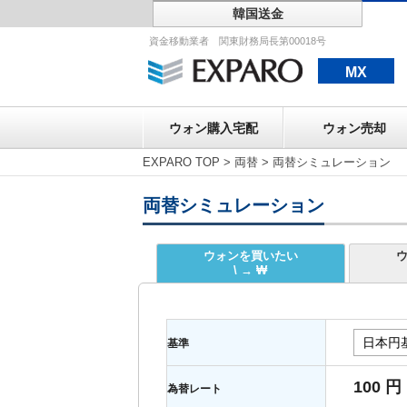
韓国送金
ウォン購入宅配
資金移動業者 関東財務局長第00018号
MX
ウォン購入宅配
ウォン売却
EXPARO TOP
>
両替
>
両替シミュレーション
両替シミュレーション
ウォンを買いたい
\ → ₩
基準
100 円
為替レート