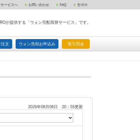
金サービスへ
お問い合わせ
FAQ
한국어
入宅配ご注文
ウォン売却お申込み
取引照会
XPAROが提供する「ウォン宅配両替サービス」です。
ご注文
ウォン売却お申込み
取引照会
2026年08月06日 20：55更新