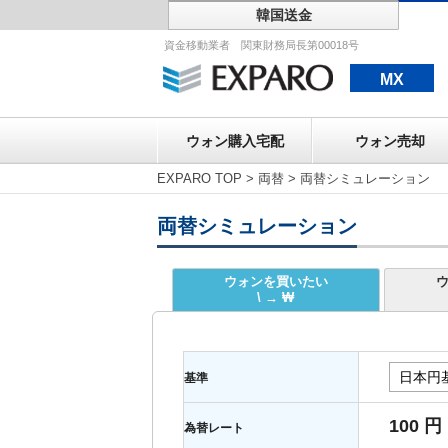
韓国送金
ウォン購入宅配
資金移動業者 関東財務局長第00018号
MX
ウォン購入宅配
ウォン売却
EXPARO TOP
>
両替
>
両替シミュレーション
両替シミュレーション
ウォンを買いたい
\ → ₩
基準
100 円
為替レート