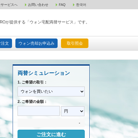
金サービスへ
お問い合わせ
FAQ
한국어
入宅配ご注文
ウォン売却お申込み
取引照会
XPAROが提供する「ウォン宅配両替サービス」です。
ご注文
ウォン売却お申込み
取引照会
両替シミュレーション
1. ご希望の取引：
2. ご希望の金額：
-
ご注文に進む