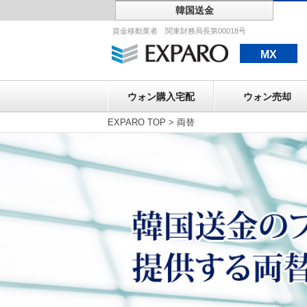
韓国送金
ウォン購入宅配
資金移動業者 関東財務局長第00018号
MX
ウォン購入宅配
ウォン売却
EXPARO TOP
>
両替