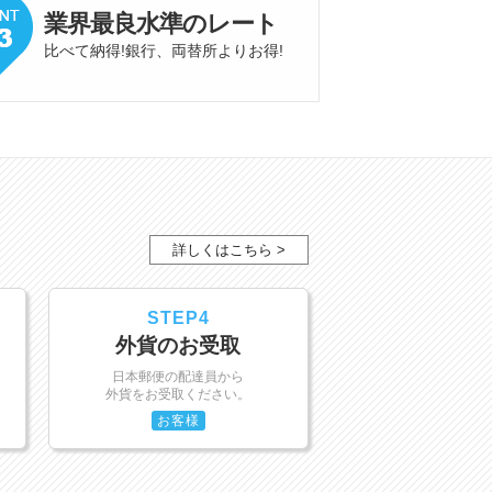
業界最良水準
の
レート
比べて納得!銀行、両替所よりお得
!
詳しくはこちら >
STEP4
外貨のお受取
日本郵便の配達員から
外貨をお受取ください。
お客様