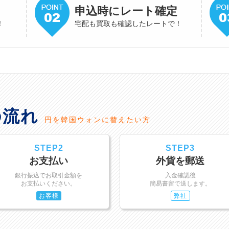
申込時にレート確定
！
宅配も買取も確認したレートで！
の流れ
円を韓国ウォンに替えたい方
STEP2
STEP3
お支払い
外貨を郵送
銀行振込でお取引金額を
入金確認後
お支払いください。
簡易書留で送します。
お客様
弊社