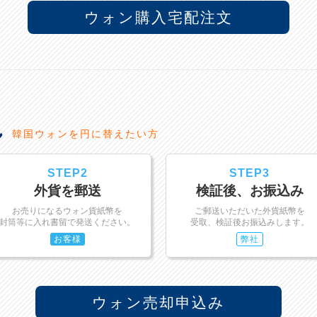
ウォン購入宅配注文
れ
韓国ウォンを円に替えたい方
STEP2
STEP3
外貨を郵送
検証後、お振込み
お売りになるウォン貨紙幣を
ご郵送いただいた外貨紙幣を
封筒等に入れ書留で発送ください。
受取、検証後お振込みします。
お客様
弊社
ウォン売却申込み