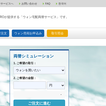
金サービスへ
お問い合わせ
FAQ
한국어
入宅配ご注文
ウォン売却お申込み
取引照会
XPAROが提供する「ウォン宅配両替サービス」です。
ご注文
ウォン売却お申込み
取引照会
両替シミュレーション
1. ご希望の取引：
2. ご希望の金額：
-
ご注文に進む