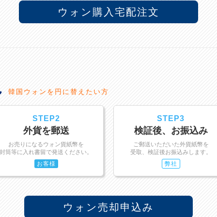
ウォン購入宅配注文
れ
韓国ウォンを円に替えたい方
STEP2
STEP3
外貨を郵送
検証後、お振込み
お売りになるウォン貨紙幣を
ご郵送いただいた外貨紙幣を
封筒等に入れ書留で発送ください。
受取、検証後お振込みします。
お客様
弊社
ウォン売却申込み