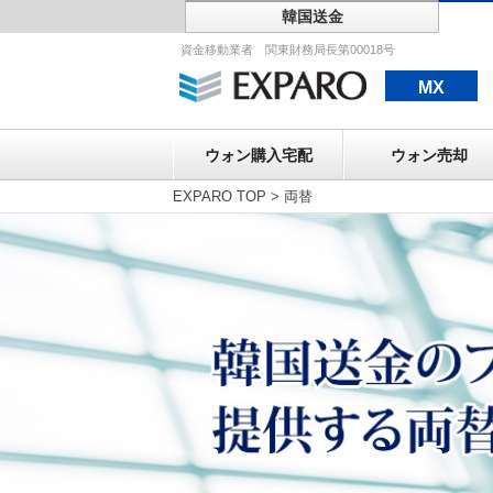
韓国送金
ウォン購入宅配
資金移動業者 関東財務局長第00018号
MX
ウォン購入宅配
ウォン売却
EXPARO TOP
>
両替