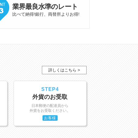
業界最良水準
の
レート
比べて納得!銀行、両替所よりお得
!
詳しくはこちら >
STEP4
外貨のお受取
日本郵便の配達員から
外貨をお受取ください。
お客様