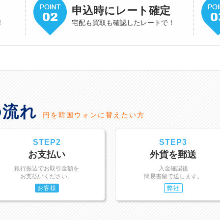
申込時にレート確定
！
宅配も買取も確認したレートで！
の流れ
円を韓国ウォンに替えたい方
STEP2
STEP3
お支払い
外貨を郵送
銀行振込でお取引金額を
入金確認後
お支払いください。
簡易書留で送します。
お客様
弊社