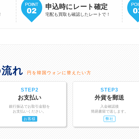
申込時にレート確定
！
宅配も買取も確認したレートで！
の流れ
円を韓国ウォンに替えたい方
STEP2
STEP3
お支払い
外貨を郵送
銀行振込でお取引金額を
入金確認後
お支払いください。
簡易書留で送します。
お客様
弊社