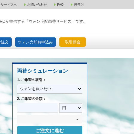
金サービスへ
お問い合わせ
FAQ
한국어
入宅配ご注文
ウォン売却お申込み
取引照会
XPAROが提供する「ウォン宅配両替サービス」です。
ご注文
ウォン売却お申込み
取引照会
両替シミュレーション
1. ご希望の取引：
2. ご希望の金額：
-
ご注文に進む