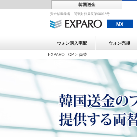
韓国送金
ウォン購入宅配
資金移動業者 関東財務局長第00018号
MX
ウォン購入宅配
ウォン売却
EXPARO TOP
>
両替