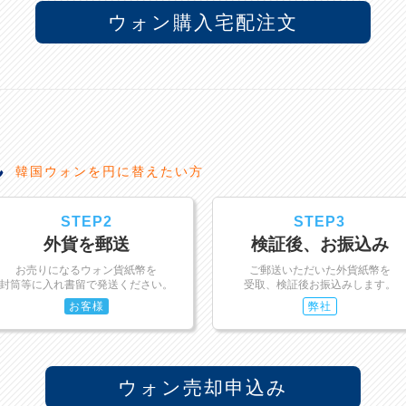
ウォン購入宅配注文
れ
韓国ウォンを円に替えたい方
STEP2
STEP3
外貨を郵送
検証後、お振込み
お売りになるウォン貨紙幣を
ご郵送いただいた外貨紙幣を
封筒等に入れ書留で発送ください。
受取、検証後お振込みします。
お客様
弊社
ウォン売却申込み