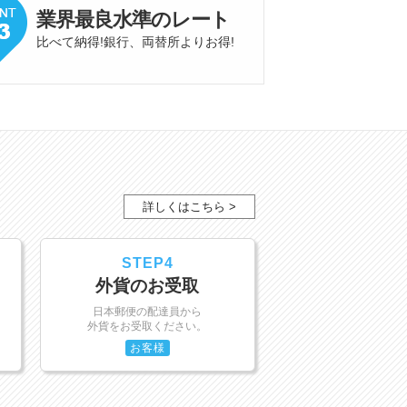
業界最良水準
の
レート
比べて納得!銀行、両替所よりお得
!
詳しくはこちら >
STEP4
外貨のお受取
日本郵便の配達員から
外貨をお受取ください。
お客様