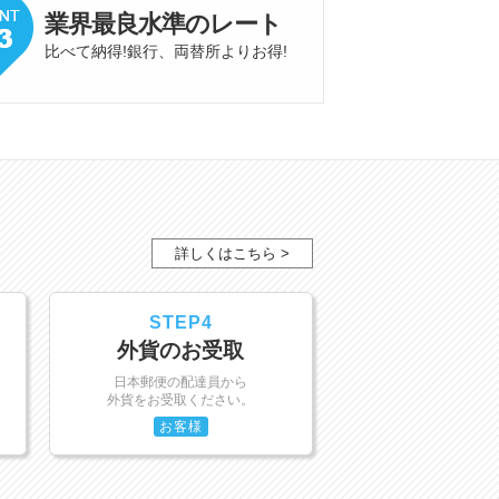
業界最良水準
の
レート
比べて納得!銀行、両替所よりお得
!
詳しくはこちら >
STEP4
外貨のお受取
日本郵便の配達員から
外貨をお受取ください。
お客様