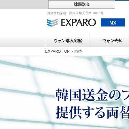
韓国送金
ウォン購入宅配
資金移動業者 関東財務局長第00018号
MX
ウォン購入宅配
ウォン売却
EXPARO TOP
>
両替