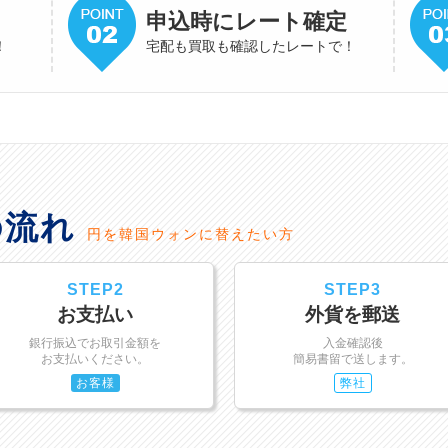
申込時にレート確定
！
宅配も買取も確認したレートで！
の流れ
円を韓国ウォンに替えたい方
STEP2
STEP3
お支払い
外貨を郵送
銀行振込でお取引金額を
入金確認後
お支払いください。
簡易書留で送します。
お客様
弊社