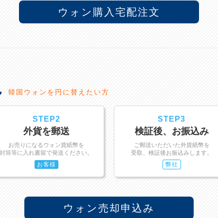
ウォン購入宅配注文
れ
韓国ウォンを円に替えたい方
STEP2
STEP3
外貨を郵送
検証後、お振込み
お売りになるウォン貨紙幣を
ご郵送いただいた外貨紙幣を
封筒等に入れ書留で発送ください。
受取、検証後お振込みします。
お客様
弊社
ウォン売却申込み