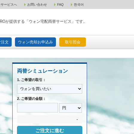
金サービスへ
お問い合わせ
FAQ
한국어
入宅配ご注文
ウォン売却お申込み
取引照会
XPAROが提供する「ウォン宅配両替サービス」です。
ご注文
ウォン売却お申込み
取引照会
両替シミュレーション
1. ご希望の取引：
2. ご希望の金額：
-
ご注文に進む