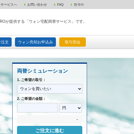
金サービスへ
お問い合わせ
FAQ
한국어
入宅配ご注文
ウォン売却お申込み
取引照会
XPAROが提供する「ウォン宅配両替サービス」です。
ご注文
ウォン売却お申込み
取引照会
両替シミュレーション
1. ご希望の取引：
2. ご希望の金額：
-
ご注文に進む