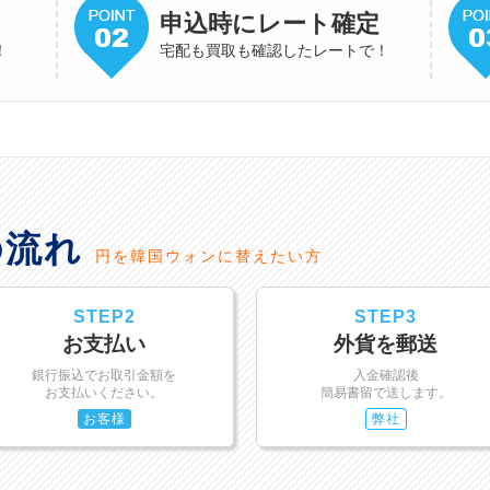
申込時にレート確定
！
宅配も買取も確認したレートで！
の流れ
円を韓国ウォンに替えたい方
STEP2
STEP3
お支払い
外貨を郵送
銀行振込でお取引金額を
入金確認後
お支払いください。
簡易書留で送します。
お客様
弊社