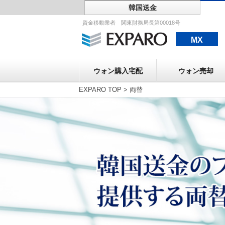
韓国送金
ウォン購入宅配
資金移動業者 関東財務局長第00018号
MX
ウォン購入宅配
ウォン売却
EXPARO TOP
>
両替