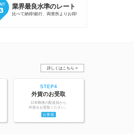
業界最良水準
の
レート
比べて納得!銀行、両替所よりお得
!
詳しくはこちら >
STEP4
外貨のお受取
日本郵便の配達員から
外貨をお受取ください。
お客様