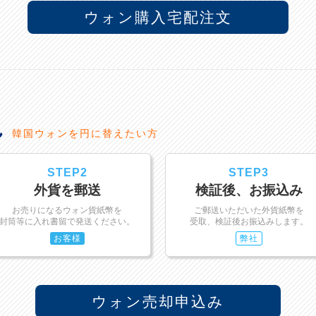
ウォン購入宅配注文
れ
韓国ウォンを円に替えたい方
STEP2
STEP3
外貨を郵送
検証後、お振込み
お売りになるウォン貨紙幣を
ご郵送いただいた外貨紙幣を
封筒等に入れ書留で発送ください。
受取、検証後お振込みします。
お客様
弊社
ウォン売却申込み