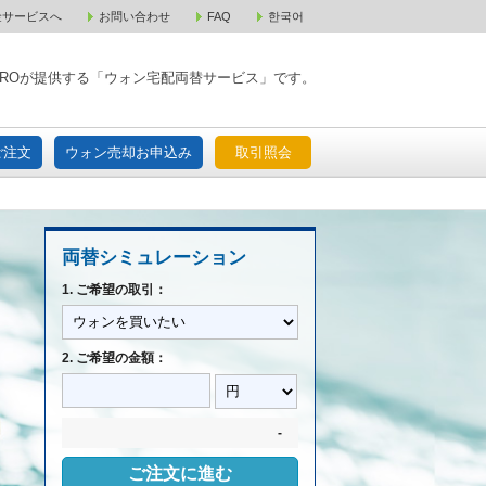
金サービスへ
お問い合わせ
FAQ
한국어
入宅配ご注文
ウォン売却お申込み
取引照会
XPAROが提供する「ウォン宅配両替サービス」です。
ご注文
ウォン売却お申込み
取引照会
両替シミュレーション
1. ご希望の取引：
2. ご希望の金額：
-
ご注文に進む