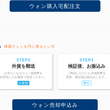
ウォン購入宅配注文
れ
韓国ウォンを円に替えたい方
STEP2
STEP3
外貨を郵送
検証後、お振込み
お売りになるウォン貨紙幣を
ご郵送いただいた外貨紙幣を
封筒等に入れ書留で発送ください。
受取、検証後お振込みします。
お客様
弊社
ウォン売却申込み