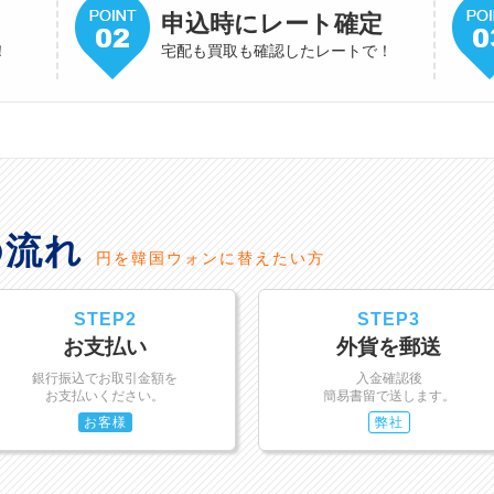
申込時にレート確定
！
宅配も買取も確認したレートで！
の流れ
円を韓国ウォンに替えたい方
STEP2
STEP3
お支払い
外貨を郵送
銀行振込でお取引金額を
入金確認後
お支払いください。
簡易書留で送します。
お客様
弊社