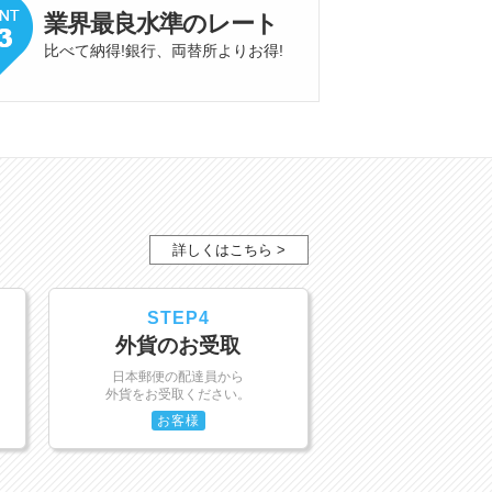
業界最良水準
の
レート
比べて納得!銀行、両替所よりお得
!
詳しくはこちら >
STEP4
外貨のお受取
日本郵便の配達員から
外貨をお受取ください。
お客様