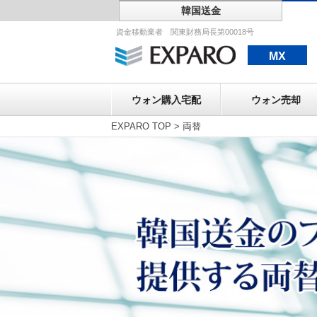
韓国送金
ウォン購入宅配
資金移動業者 関東財務局長第00018号
MX
ウォン購入宅配
ウォン売却
EXPARO TOP
>
両替