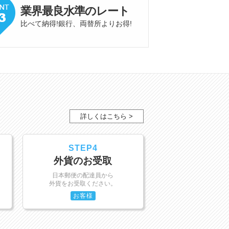
業界最良水準
の
レート
比べて納得!銀行、両替所よりお得
!
詳しくはこちら >
STEP4
外貨のお受取
日本郵便の配達員から
外貨をお受取ください。
お客様