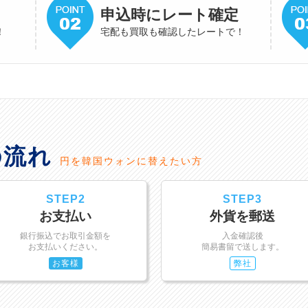
申込時にレート確定
！
宅配も買取も確認したレートで！
の流れ
円を韓国ウォンに替えたい方
STEP2
STEP3
お支払い
外貨を郵送
銀行振込でお取引金額を
入金確認後
お支払いください。
簡易書留で送します。
お客様
弊社