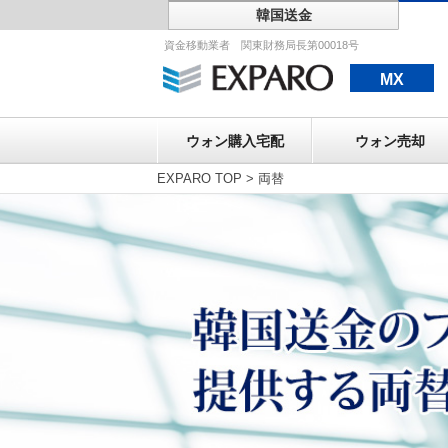
韓国送金
ウォン購入宅配
資金移動業者 関東財務局長第00018号
MX
ウォン購入宅配
ウォン売却
EXPARO TOP
>
両替