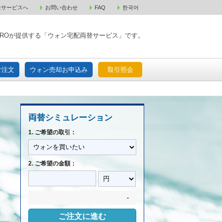
金サービスへ
お問い合わせ
FAQ
한국어
入宅配ご注文
ウォン売却お申込み
取引照会
XPAROが提供する「ウォン宅配両替サービス」です。
ご注文
ウォン売却お申込み
取引照会
両替シミュレーション
1. ご希望の取引：
2. ご希望の金額：
-
ご注文に進む