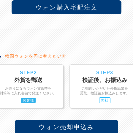
ウォン購入宅配注文
れ
韓国ウォンを円に替えたい方
STEP2
STEP3
外貨を郵送
検証後、お振込み
お売りになるウォン貨紙幣を
ご郵送いただいた外貨紙幣を
封筒等に入れ書留で発送ください。
受取、検証後お振込みします。
お客様
弊社
ウォン売却申込み