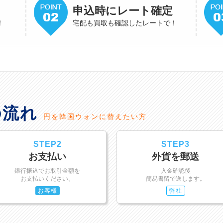
申込時にレート確定
！
宅配も買取も確認したレートで！
の流れ
円を韓国ウォンに替えたい方
STEP2
STEP3
お支払い
外貨を郵送
銀行振込でお取引金額を
入金確認後
お支払いください。
簡易書留で送します。
お客様
弊社