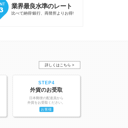
業界最良水準
の
レート
比べて納得!銀行、両替所よりお得
!
詳しくはこちら >
STEP4
外貨のお受取
日本郵便の配達員から
外貨をお受取ください。
お客様