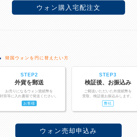
ウォン購入宅配注文
れ
韓国ウォンを円に替えたい方
STEP2
STEP3
外貨を郵送
検証後、お振込み
お売りになるウォン貨紙幣を
ご郵送いただいた外貨紙幣を
封筒等に入れ書留で発送ください。
受取、検証後お振込みします。
お客様
弊社
ウォン売却申込み