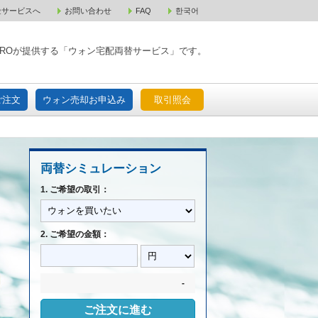
金サービスへ
お問い合わせ
FAQ
한국어
入宅配ご注文
ウォン売却お申込み
取引照会
XPAROが提供する「ウォン宅配両替サービス」です。
ご注文
ウォン売却お申込み
取引照会
両替シミュレーション
1. ご希望の取引：
2. ご希望の金額：
-
ご注文に進む