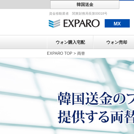
韓国送金
ウォン購入宅配
資金移動業者 関東財務局長第00018号
MX
ウォン購入宅配
ウォン売却
EXPARO TOP
>
両替