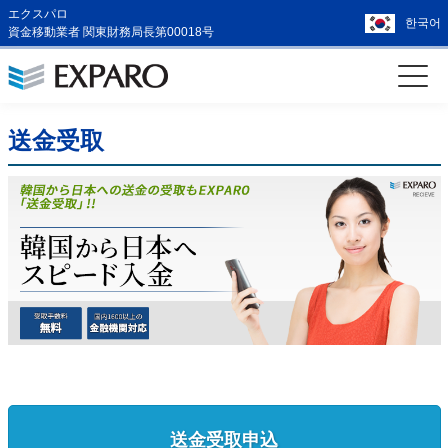
エクスパロ
한국어
資金移動業者 関東財務局長第00018号
送金受取
送金受取申込